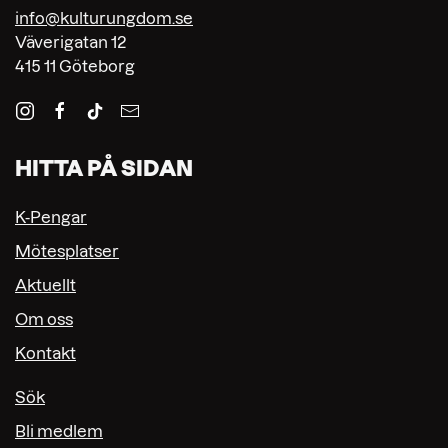
info@kulturungdom.se
Väverigatan 12
415 11 Göteborg
HITTA PÅ SIDAN
K-Pengar
Mötesplatser
Aktuellt
Om oss
Kontakt
Sök
Bli medlem