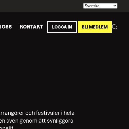
 OSS
KONTAKT
LOGGA IN
BLI MEDLEM
arrangörer och festivaler i hela
n även genom att synliggöra
onellt.