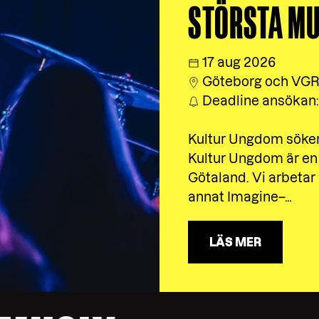
STÖRSTA MU
17 aug 2026
Göteborg och VG
Deadline ansökan:
Kultur Ungdom söker e
Kultur Ungdom är en 
Götaland. Vi arbetar
annat Imagine–…
LÄS MER