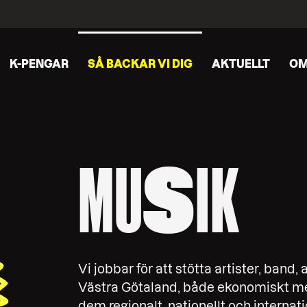
K-PENGAR
SÅ BACKAR VI DIG
AKTUELLT
OM
MU
S
IK
Vi jobbar för att stötta artister, band, 
Västra Götaland, både ekonomiskt me
dem regionalt, nationellt och internati