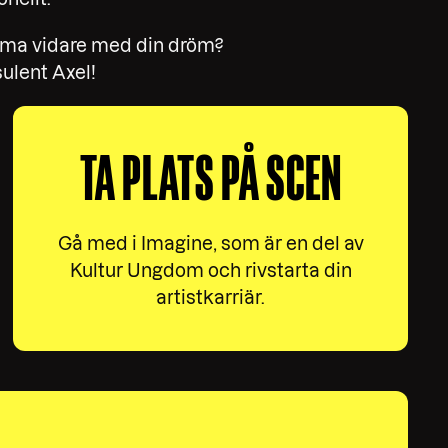
mma vidare med din dröm?
ulent Axel!
TA PLATS PÅ SCEN
Gå med i Imagine, som är en del av
Kultur Ungdom och rivstarta din
artistkarriär.