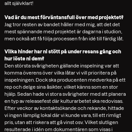
allt självklart!
Vad är du mest förväntansfull över med projektet?
Jag tror resten av bandet håller med mig, att det det
mest spännande med projektet är dagarna i studion,
men också att få följa processen från idé till färdig låt.
Vilka hinder har ni stött på under resans gång och
hur löste ni dem?
Den största svårigheten gällande inspelning var att
komma överens över vilka låtar vi vill prioritera på
inspelningen. Dock ska producenten medverka på ett
rep och delge sina åsikter, vilket känns som en stor
hjälp. Sedan hade vi stora svårigheter med att planera
en typ av releasefest där kulturarbetet ska redovisas.
Efter veckor av kontaktsökande och rekande, hittade
vi ingen lämplig lokal där vi kunde vara, till ett rimligt
pris, utan att riskera att gå vinst osv. Vilket slutligen
resulterade i idén om dokumentären som visas i