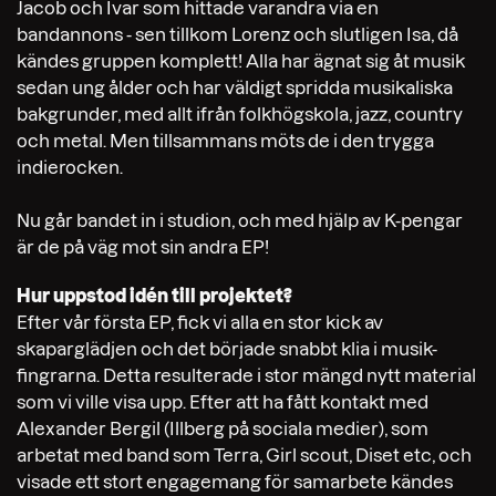
Jacob och Ivar som hittade varandra via en
bandannons - sen tillkom Lorenz och slutligen Isa, då
kändes gruppen komplett! Alla har ägnat sig åt musik
sedan ung ålder och har väldigt spridda musikaliska
bakgrunder, med allt ifrån folkhögskola, jazz, country
och metal. Men tillsammans möts de i den trygga
indierocken.
Nu går bandet in i studion, och med hjälp av K-pengar
är de på väg mot sin andra EP!
Hur uppstod idén till projektet?
Efter vår första EP, fick vi alla en stor kick av
skaparglädjen och det började snabbt klia i musik-
fingrarna. Detta resulterade i stor mängd nytt material
som vi ville visa upp. Efter att ha fått kontakt med
Alexander Bergil (Illberg på sociala medier), som
arbetat med band som Terra, Girl scout, Diset etc, och
visade ett stort engagemang för samarbete kändes