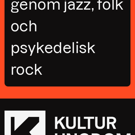
genom jazz, folk
och
psykedelisk
rock