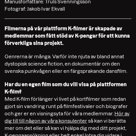
Manusförfattare: Truls Svenningsson
Fotograf: Jakob Ivar Ekvall
Filmerna på vår plattform K-filmer är skapade av
medlemmar som fått stöd av K-pengar för att kunna
förverkliga sina projekt.
Genrerna är många. Varför inte njuta av bland annat
dystopisk science fiction, en dokumentär om den
svenska punkvågen eller en färgsprakande dansfilm.
Har du en egen film som du vill visa på plattformen
K-film?
Med K-film förlänger vi livet på kortfilmer som redan
gjort sin vandring runt på filmfestivaler och biografer
och ger er en visningsyta för våra medlemmar.
Hör av
dig till till någon av våra konsulenter
så kan vi berätta
mer om det eller så kan vi hjälpa dig med ditt projekt,
K-pengaansökning eller helt enkel lotsa dig vidare i