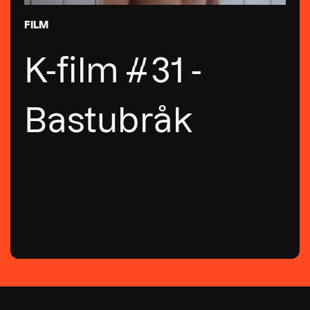
FILM
K-film #31 -
Bastubråk