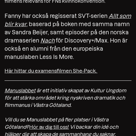
filmens relevans för FNs kvinnokonvention.
Fanny har också regisserat SVT-serien
Allt som
blir kvar
, baserad på boken med samma namn
av Sandra Beijer, samt episoder på den norska
dramaserien
Nach
för Discovery+/Max. Hon är
också en alumni från den europeiska
manuslaben Less Is More.
Här hittar du examensfilmen She-Pack.
Manuslabbet
är ett initiativ skapat av Kultur Ungdom
för att stärka området kring nyskriven dramatik och
filmmanus i Västra Götaland.
Vill du se Manuslabbet på fler platser i Västra
Götaland?
Hör av dig till oss!
Vi backar din idé och
hjälper dig att skapa de sammanhang du saknar.