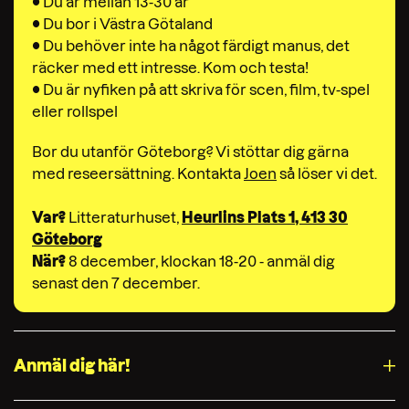
•
Du är mellan 13-30 år
•
Du bor i Västra Götaland
•
Du behöver inte ha något färdigt manus, det
räcker med ett intresse. Kom och testa!
•
Du är nyfiken på att skriva för scen, film, tv-spel
eller rollspel
Bor du utanför Göteborg? Vi stöttar dig gärna
med reseersättning. Kontakta
Joen
så löser vi det.
Var?
Litteraturhuset,
Heurlins Plats 1, 413 30
Göteborg
När?
8 december, klockan 18-20 - anmäl dig
senast den 7 december.
Anmäl dig här!