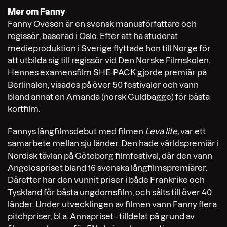
Mer om Fanny
Fanny Ovesen är en svensk manusförfattare och
regissör, baserad i Oslo. Efter att ha studerat
medieproduktion i Sverige flyttade hon till Norge för
att utbilda sig till regissör vid Den Norske Filmskolen.
Hennes examensfilm SHE-PACK gjorde premiär på
Berlinalen, visades på över 50 festivaler och vann
bland annat en Amanda (norsk Guldbagge) för bästa
kortfilm.
Fannys långfilmsdebut med filmen
Leva lite,
var ett
samarbete mellan sju länder. Den hade världspremiär i
Nordisk tävlan på Göteborg filmfestival, där den vann
Angelospriset bland 16 svenska långfilmspremiärer.
Därefter har den vunnit priser i både Frankrike och
Tyskland för bästa ungdomsfilm, och sålts till över 40
länder. Under utvecklingen av filmen vann Fanny flera
pitchpriser, bl.a. Annapriset - tilldelat på grund av