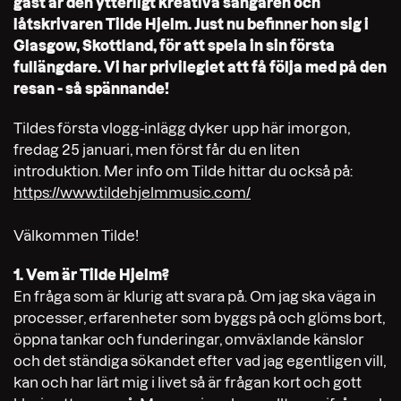
gäst är den ytterligt kreativa sångaren och
låtskrivaren Tilde Hjelm. Just nu befinner hon sig i
Glasgow, Skottland, för att spela in sin första
fullängdare. Vi har privilegiet att få följa med på den
resan - så spännande!
Tildes första vlogg-inlägg dyker upp här imorgon,
fredag 25 januari, men först får du en liten
introduktion. Mer info om Tilde hittar du också på:
https://www.tildehjelmmusic.com/
Välkommen Tilde!
1. Vem är Tilde Hjelm?
En fråga som är klurig att svara på. Om jag ska väga in
processer, erfarenheter som byggs på och glöms bort,
öppna tankar och funderingar, omväxlande känslor
och det ständiga sökandet efter vad jag egentligen vill,
kan och har lärt mig i livet så är frågan kort och gott