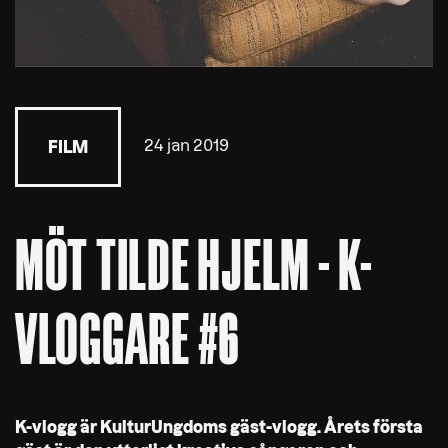
24 jan 2019
FILM
MÖT TILDE HJELM - K-
VLOGGARE #6
K-vlogg är KulturUngdoms gäst-vlogg. Årets första