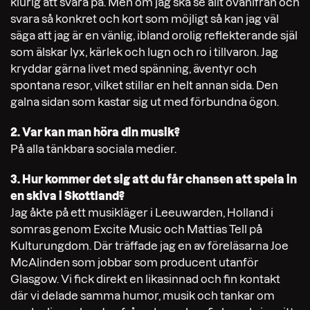
klurig att svara på. Men om jag ska se allt ovanifrån och
svara så konkret och kort som möjligt så kan jag väl
säga att jag är en vänlig, ibland orolig reflekterande själ
som älskar lyx, kärlek och lugn och ro i tillvaron. Jag
kryddar gärna livet med spänning, äventyr och
spontana resor, vilket stillar en helt annan sida. Den
galna sidan som kastar sig ut med förbundna ögon.
2. Var kan man höra din musik?
På alla tänkbara sociala medier.
3. Hur kommer det sig att du får chansen att spela in
en skiva i Skottland?
Jag åkte på ett musikläger i Leeuwarden, Holland i
somras genom Excite Music och Mattias Tell på
Kulturungdom. Där träffade jag en av föreläsarna Joe
McAlinden som jobbar som producent utanför
Glasgow. Vi fick direkt en likasinnad och fin kontakt
där vi delade samma humor, musik och tankar om