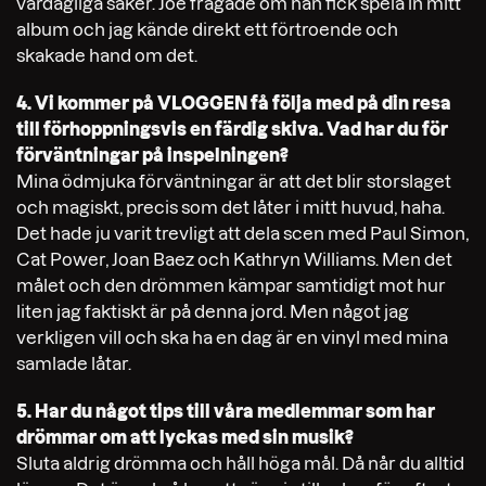
vardagliga saker. Joe frågade om han fick spela in mitt
album och jag kände direkt ett förtroende och
skakade hand om det.
4. Vi kommer på VLOGGEN få följa med på din resa
till förhoppningsvis en färdig skiva. Vad har du för
förväntningar på inspelningen?
Mina ödmjuka förväntningar är att det blir storslaget
och magiskt, precis som det låter i mitt huvud, haha.
Det hade ju varit trevligt att dela scen med Paul Simon,
Cat Power, Joan Baez och Kathryn Williams. Men det
målet och den drömmen kämpar samtidigt mot hur
liten jag faktiskt är på denna jord. Men något jag
verkligen vill och ska ha en dag är en vinyl med mina
samlade låtar.
5. Har du något tips till våra medlemmar som har
drömmar om att lyckas med sin musik?
Sluta aldrig drömma och håll höga mål. Då når du alltid