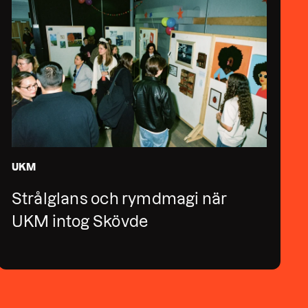
UKM
Strålglans och rymdmagi när
UKM intog Skövde