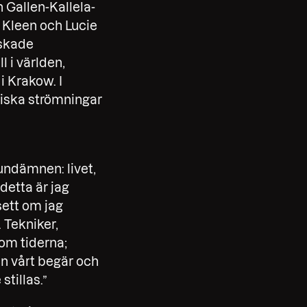
 Gallen-Kallela-
a Kleen och Lucie
nskade
 i världen,
 Krakow. I
riska strömningar
rundämnen: livet,
detta är jag
ett om jag
. Tekniker,
om tiderna;
men vårt begär och
stillas.”