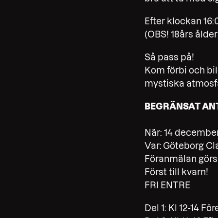
Efter klockan 16:
(OBS! 18års ålders
Så pass på!
Kom förbi och bil
mystiska atmosf
BEGRÄNSAT ANT
När: 14 december 
Var:
Göteborg Cla
Föranmälan görs t
Först till kvarn!
FRI ENTRE
Del 1: Kl 12-14 