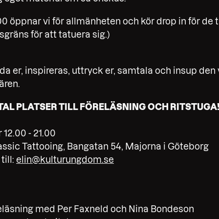
00 öppnar vi för allmänheten och kör drop in för de 
gräns för att tatuera sig.)
da er, inspireras, uttryck er, samtala och insup de
ären.
AL PLATSER TILL FÖRELÄSNING OCH RITSTUGA
12.00 - 21.00
ssic Tattooing, Bangatan 54, Majorna i Göteborg
ill:
elin@kulturungdom.se
Föreläsning med Per Faxneld och Nina Bondeson