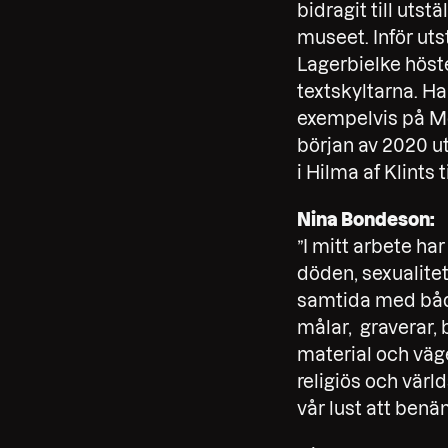
bidragit till uts
museet. Inför uts
Lagerbielke höst
textskyltarna. Ha
exempelvis på M
början av 2020 u
i Hilma af Klints t
Nina Bondeson:
”I mitt arbete ha
döden, sexualitet
samtida med både
målar, graverar, b
material och väg
religiös och värld
vår lust att benäm