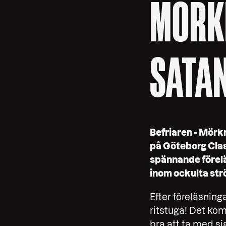
MÖRKR
SATAN
Befriaren - Mörkr
på Göteborg Clas
spännande föreläs
inom ockulta str
Efter föreläsning
ritstuga! Det kom
bra att ta med s