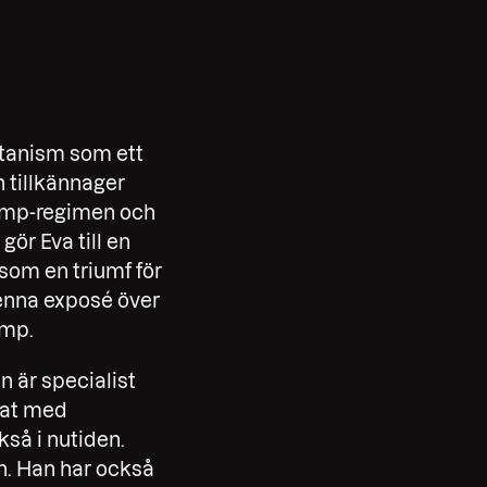
atanism som ett
 tillkännager
rump-regimen och
ör Eva till en
 som en triumf för
denna exposé över
amp.
n är specialist
lat med
så i nutiden.
n. Han har också