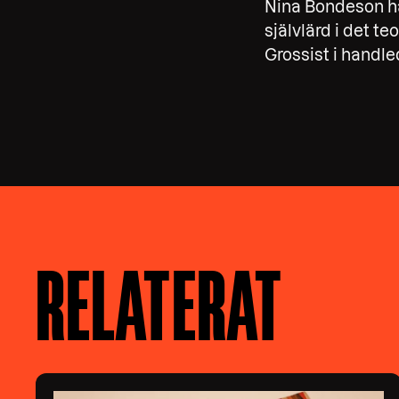
Nina Bondeson har
självlärd i det te
Grossist i handle
RELATERAT