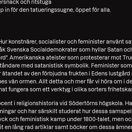
tersnack och ritstuga
op in för den tatueringssugne, öppet för alla.
Hur konstnärer, socialister och feminister använt s
k Svenska Socialdemokrater som hyllar Satan och
dord". Amerikanska ateister som protesterar mot T
tåndare med satanistisk symbolik. Feminister som g
ar ätandet av den förbjudna frukten i Edens lustgård
es vän ormen. Allt detta och mer får vi höra om i 
at fungera som ett verktyg i olika sorters frihetsk
cent i religionshistoria vid Södertörns högskola. Ha
ningar och har särskilt studerat hur dessa samspe
ryck och feministisk kamp under 1800-talet, men ock
vit en lång rad artiklar samt böcker om dessa ämne