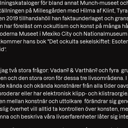
tällningskataloger för bland annat Munch-museet och
tällningen på Millesgården med Hilma af Klint, Tyr
en 2019 tillhandahöll han faktaunderlaget och gra
n har föreläst om ockultism och konst på många håll
oderna Museet i Mexiko City och Nationalmuseum i
tkommer hans bok "Det ockulta sekelskiftet: Esote
id”.
r jag två stora frågor: Vadan? & Varthän? och fyra g
en och den stora oron för dessa tre livsområdena. I 
 kända och okända konstnärer från alla tider oavs
roderar eller har elektronisk klipp- och klistraorgie
en mellan konstnär och uttolkare förändrar sig gen
slig överhet vill alltid ta kontrollen över konsten, 
na och beskriva våra livserfarenheter låter sig inte 