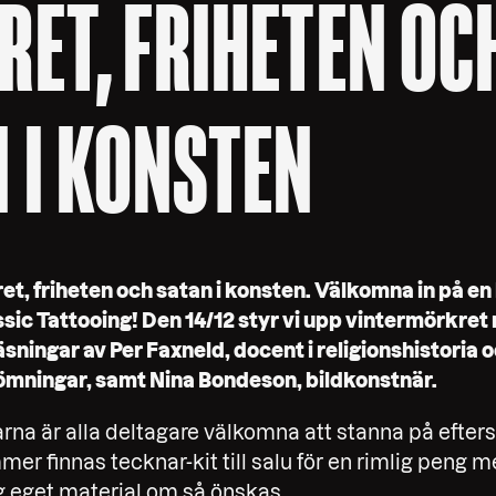
ET, FRIHETEN OC
 I KONSTEN
et, friheten och satan i konsten. Välkomna in på en 
sic Tattooing! Den 14/12 styr vi upp vintermörkret
ningar av Per Faxneld, docent i religionshistoria o
ömningar, samt Nina Bondeson, bildkonstnär.
arna är alla deltagare välkomna att stanna på efte
mer finnas tecknar-kit till salu för en rimlig peng m
ig eget material om så önskas.