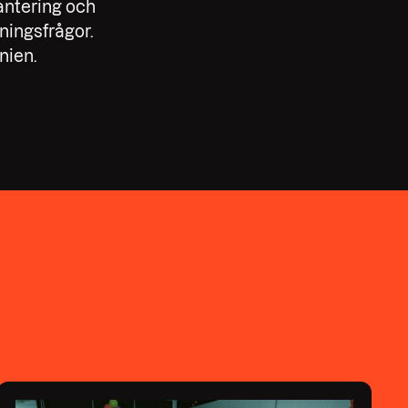
antering och
kningsfrågor.
nien.