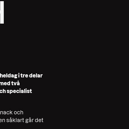
H
heldag i tre delar
 med två
ch specialist
rsnack och
en såklart går det