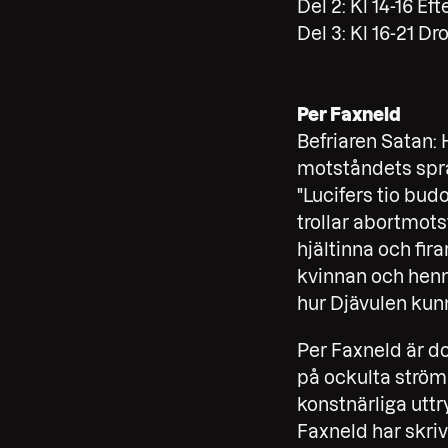
Del 2: Kl 14-16 Ef
Del 3: Kl 16-21 Dr
Per Faxneld
Befriaren Satan: 
motståndets språ
"Lucifers tio bu
trollar abortmots
hjältinna och fir
kvinnan och henn
hur Djävulen kunn
Per Faxneld är do
på ockulta ström
konstnärliga utt
Faxneld har skri