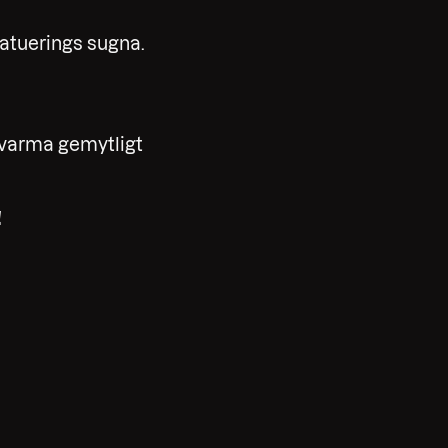
tatuerings sugna.
n varma gemytligt
!