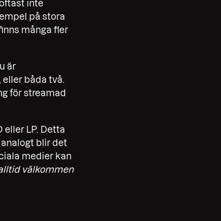
oftast inte
Exempel på stora
finns många fler
u är
eller båda två.
ing för streamad
 eller LP. Detta
analogt blir det
ociala medier kan
 alltid välkommen