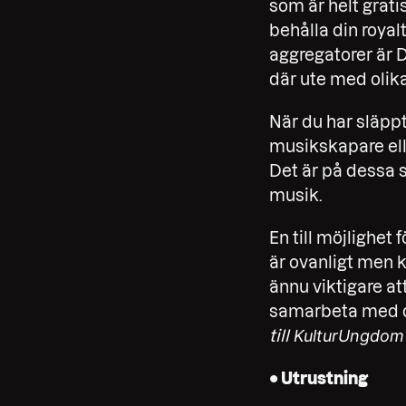
som är helt grati
behålla din royalt
aggregatorer är 
där ute med olika
När du har släpp
musikskapare el
Det är på dessa s
musik.
En till möjlighet 
är ovanligt men k
ännu viktigare at
samarbeta med di
KulturUngdom 
till
• Utrustning