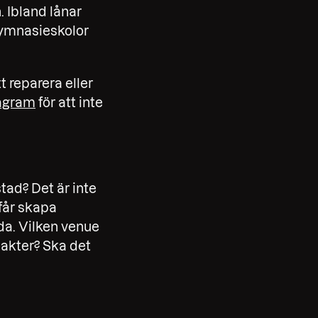
 Ibland lånar
 gymnasieskolor
 reparera eller
agram
för att inte
stad? Det är inte
får skapa
ida. Vilken venue
 akter? Ska det