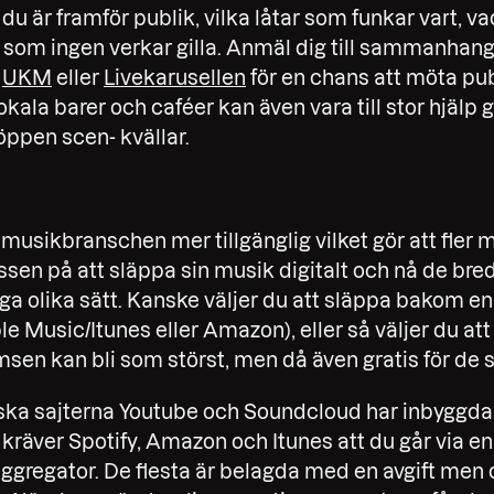
r du är framför publik, vilka låtar som funkar vart, v
 som ingen verkar gilla. Anmäl dig till sammanha
,
UKM
eller
Livekarusellen
för en chans att möta pub
Lokala barer och caféer kan även vara till stor hjäl
öppen scen- kvällar.
t musikbranschen mer tillgänglig vilket gör att fler
essen på att släppa sin musik digitalt och nå de b
a olika sätt. Kanske väljer du att släppa bakom e
 Music/Itunes eller Amazon), eller så väljer du att
msen kan bli som störst, men då även gratis för de
ka sajterna Youtube och Soundcloud har inbyggda 
räver Spotify, Amazon och Itunes att du går via en 
 aggregator. De flesta är belagda med en avgift men 