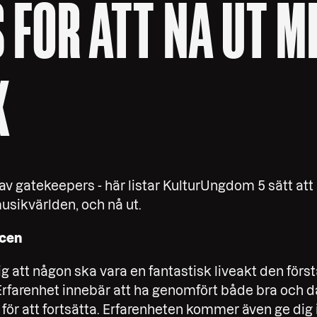
S FÖR ATT NÅ UT M
K
 av gatekeepers - här listar KulturUngdom 5 sätt 
usikvärlden, och nå ut.
scen
ig att någon ska vara en fantastisk liveakt den förs
Erfarenhet innebär att ha genomfört både bra och d
 för att fortsätta. Erfarenheten kommer även ge dig 