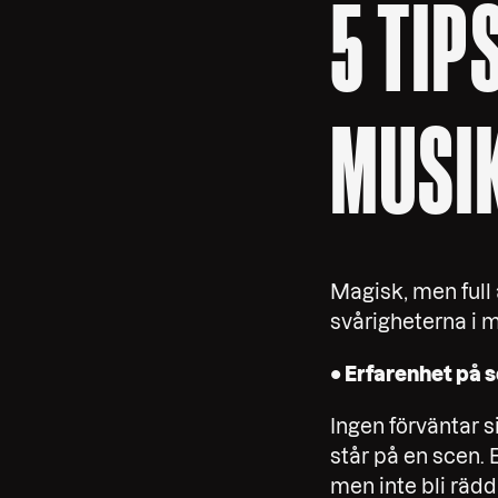
5 TIP
MUSI
Magisk, men full
svårigheterna i m
• Erfarenhet på 
Ingen förväntar s
står på en scen. 
men inte bli rädd