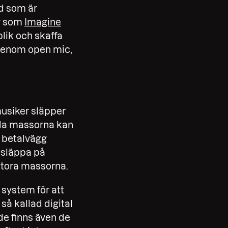
ad som är
ng som
Imagine
lik och skaffa
p genom open mic,
 musiker släpper
reda massorna kan
n betalvägg
 släppa på
 stora massorna.
system för att
så kallad digital
de finns även de