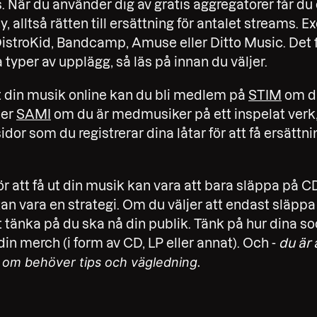
s. När du använder dig av gratis aggregatorer får du 
y, alltså rätten till ersättning för antalet streams. 
DistroKid, Bandcamp, Amuse eller Ditto Music. Det 
 typer av upplägg, så läs på innan du väljer.
t din musik online kan du bli medlem på
STIM
om d
ler
SAMI
om du är medmusiker på ett inspelat verk, 
idor som du registrerar dina låtar för att få ersättn
för att få ut din musik kan vara att bara släppa på CD
an vara en strategi. Om du väljer att endast släppa 
t tänka på du ska nå din publik. Tänk på hur dina s
n merch (i form av CD, LP eller annat). Och -
du är
om behöver tips och vägledning.