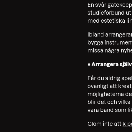
En svår gatekeep
studieförbund ut 
med estetiska lin
Ibland arrangerar
bygga instrument
missa några nyhe
• Arrangera själv
Får du aldrig spel
ovanligt att kre
möjligheterna de 
blir det och vilk
vara band som li
Glöm inte att
k-p