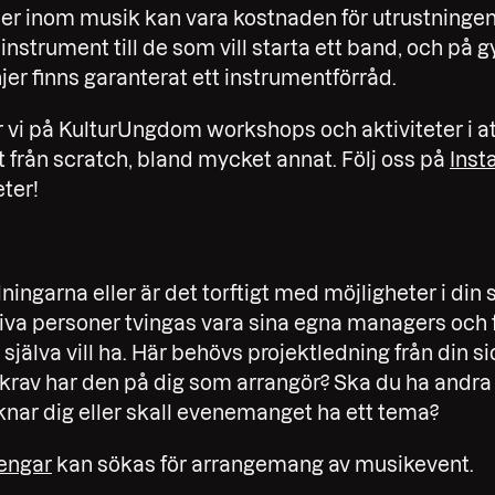
er inom musik kan vara kostnaden för utrustningen.
instrument till de som vill starta ett band, och på
jer finns garanterat ett instrumentförråd.
 vi på KulturUngdom workshops och aktiviteter i att
 från scratch, bland mycket annat. Följ oss på
Inst
ter!
ningarna eller är det torftigt med möjligheter i din 
ativa personer tvingas vara sina egna managers och 
själva vill ha. Här behövs projektledning från din s
a krav har den på dig som arrangör? Ska du ha andra
knar dig eller skall evenemanget ha ett tema?
engar
kan sökas för arrangemang av musikevent.