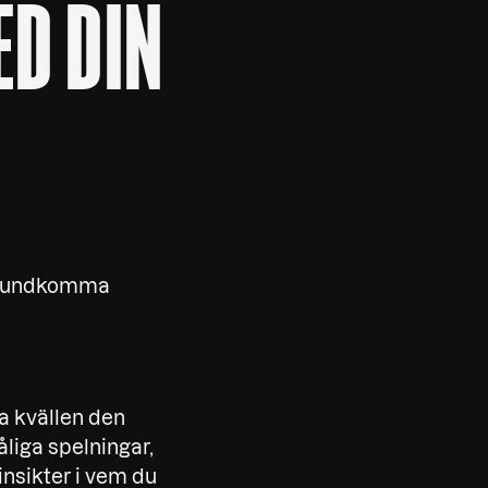
ED DIN
att undkomma
ta kvällen den
åliga spelningar,
insikter i vem du