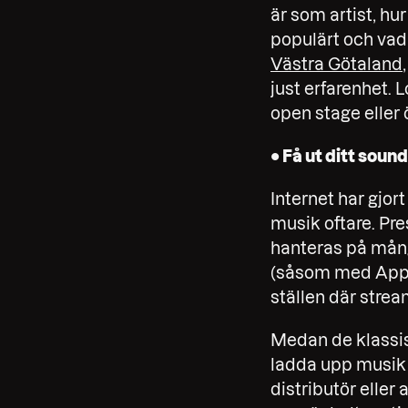
är som artist, hu
populärt och vad
Västra Götaland
just erfarenhet. 
open stage eller 
• Få ut ditt sound
Internet har gjor
musik oftare. Pr
hanteras på mång
(såsom med Apple
ställen där strea
Medan de klassis
ladda upp musik k
distributör eller