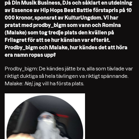
på Din Musik Business, DJs och såklart en utdelning
av Essence av Hip Hops Beat Battle förstapris på 10
000 kronor, sponsrat av KulturUngdom. Vi har
pratat med prodby_bigm som vann och Romina
(Malake) som tog tredje plats den kvällen på
Frilagret för att se hur känslan var efteråt.
Prodby_bigm och Malake, hur kändes det att höra
era namn ropas upp?
Prodby_bigm: De kändes jätte bra, alla som tävlade var
riktigt duktiga så hela tävlingen va riktigt spännande.
Malake:
Nej
, jag vill ha första plats.