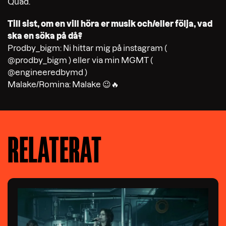
Quad.
Till sist, om en vill höra er musik och/eller följa, vad
ska en söka på då?
Prodby_bigm: Ni hittar mig på instagram (
@prodby_bigm ) eller via min MGMT (
@engineeredbymd )
Malake/Romina: Malake 😉🔥
RELATERAT