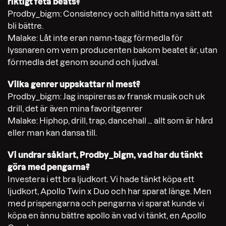
riktigt feta beats?
Prodby_bigm: Consistency och alltid hitta nya sätt att
bli bättre.
Malake: Låt inte eran namn-tagg förmedla för
lyssnaren om vem producenten bakom beatet är, utan
förmedla det genom sound och ljudval.
Vilka genrer uppskattar ni mest?
Prodby_bigm: Jag inspireras av fransk musik och uk
drill, det är även mina favoritgenrer
Malake: Hiphop, drill, trap, dancehall … allt som är hård
eller man kan dansa till.
Vi undrar såklart, Prodby_bigm, vad har du tänkt
göra med pengarna?
Investera i ett bra ljudkort. Vi hade tänkt köpa ett
ljudkort, Apollo Twin x Duo och har sparat länge. Men
med prispengarna och pengarna vi sparat kunde vi
köpa en ännu bättre apollo än vad vi tänkt, en Apollo