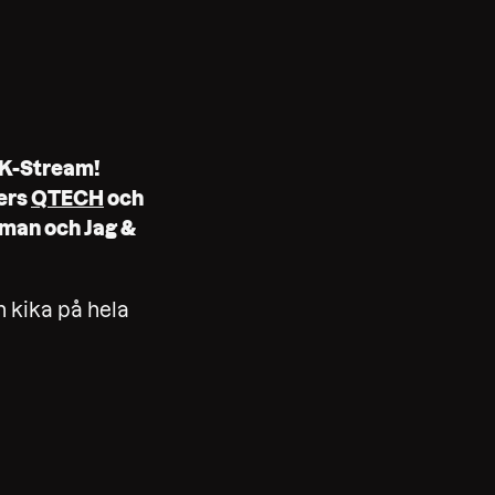
: K-Stream!
ners
QTECH
och
gman och Jag &
n kika på hela