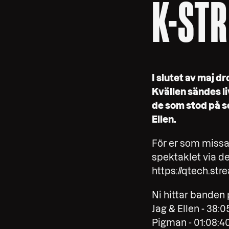
K-STR
I slutet av maj d
Kvällen sändes l
de som stod på s
Ellen.
För er som missad
spektaklet via d
https://qtech.st
Ni hittar banden p
Jag & Ellen - 38:0
Pigman - 01:08:4