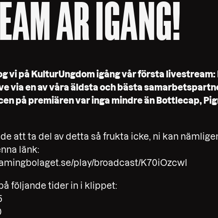
EAM ÄR IGÅNG!
rog vi på KulturUngdom igång vår första livestream
ive via en av våra äldsta och bästa samarbetspart
cen på premiären var inga mindre än Bottlecap, Pi
e att ta del av detta så frukta icke, ni kan nämlige
enna länk:
reamingbolaget.se/play/broadcast/K70iOzcwl
å följande tider in i klippet:
5
0