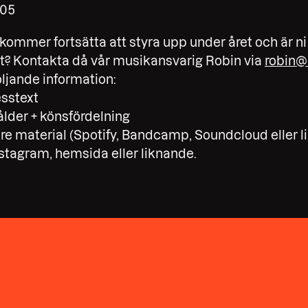
:05
 kommer fortsätta att styra upp under året och är ni
det? Kontakta då vår musikansvarig Robin via
robin@
öljande information:
sstext
ålder + könsfördelning
igare material (Spotify, Bandcamp, Soundcloud eller 
 Instagram, hemsida eller liknande.