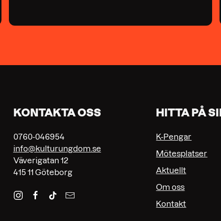
KONTAKTA OSS
HITTA PÅ S
0760-046954
K-Pengar
info@kulturungdom.se
Mötesplatser
Väverigatan 12
Aktuellt
415 11 Göteborg
Om oss
Kontakt