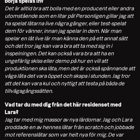
börja spelas in?
Det är alltid bra att bolla med en producent eller andra
utomstående som en litar på! Personligen gillar jag att
ha spelat låtarna live några gånger, eller test-spelat
dem för vänner, innan jag spelar in dem. När man
spelar en låt live lär man känna den på ett annat sätt
och det tror jag kan vara bra att ta med sig in i
inspelningen. Det kan också vara bra att ha en
ungefärlig skiss eller demo på hur en vill att
produktionen ska låta, men det är också spännande att
våga låta det vara öppet och skapa i stunden. Jag tror
att det kan vara kul och nyttigt att testa på båda de
tillvägagångssätten.
Vad tar du med dig från det här residenset med
Lara?
Jag tar med mig massor av nya lärdomar. Jag och Lara
proddade en av hennes låtar från scratch och jobbade
mot referenslåtar som var helt nya för mig. De var