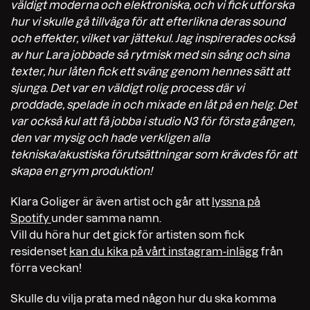
väldigt moderna och elektroniska, och vi fick utforska
hur vi skulle gå tillväga för att efterlikna deras sound
och effekter, vilket var jättekul. Jag inspirerades också
av hur Lara jobbade så rytmisk med sin sång och sina
texter, hur låten fick ett sväng genom hennes sätt att
sjunga. Det var en väldigt rolig process där vi
proddade, spelade in och mixade en låt på en helg. Det
var också kul att få jobba i studio N3 för första gången,
den var mysig och hade verkligen alla
tekniska/akustiska förutsättningar som krävdes för att
skapa en grym produktion!
Klara Goliger är även artist och går att
lyssna på
Spotify
under samma namn.
Vill du höra hur det gick för artisten som fick
residenset
kan du kika på vårt instagram-inlägg
från
förra veckan!
Skulle du vilja prata med någon hur du ska komma