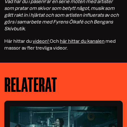
Vad har du i påsen? är en serie möten med artister
som pratar om skivor som betytt något, musik som
gått rakt in i hjärtat och som artisten influerats av och
görs i samarbete med Fyrens Ölkafé och Bengans
Skivbutik.
Här hittar du
videon!
Och
här hittar du kanalen
med
massor av fler trevliga videor.
RELATERAT