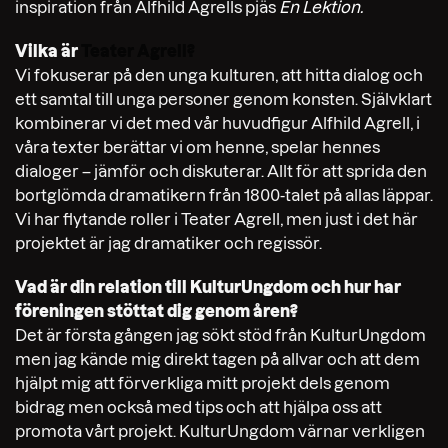
inspiration från Alfhild Agrells pjäs
En Lektion.
Vilka är
Teater Agrell?
Vi fokuserar på den unga kulturen, att hitta dialog och
ett samtal till unga personer genom konsten. Självklart
kombinerar vi det med vår huvudfigur Alfhild Agrell, i
våra texter berättar vi om henne, spelar hennes
dialoger – jämför och diskuterar. Allt för att sprida den
bortglömda dramatikern från 1800-talet på allas läppar.
Vi har flytande roller i Teater Agrell, men just i det här
projektet är jag dramatiker och regissör.
Vad är din relation till KulturUngdom och hur har
föreningen stöttat dig genom åren?
Det är första gången jag sökt stöd från KulturUngdom
men jag kände mig direkt tagen på allvar och att dem
hjälpt mig att förverkliga mitt projekt dels genom
bidrag men också med tips och att hjälpa oss att
promota vårt projekt. KulturUngdom värnar verkligen