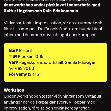
dansworkshop under påsklovet i samarbete med
Kultur Ungdom och Dals-Eds kommun.
Vi dansar, testar improvisation, rör oss i rummet och
fikar tillsammans. Du får också höra om hur det är att
jobba med dans och driva ett eget danskompani.
När?
10 april
Tid?
Klockan 13-15
Var?
Hagaskolans idrottshall, Gamla Edsvägen
46, 668 30 Ed
För vem?
13-17 år
Workshop
Under workshopen testar vi övningar som Catapult
använder när de skapar dansverk. Vi jobbar med
improvisation, rörelse och enkla koreografier.