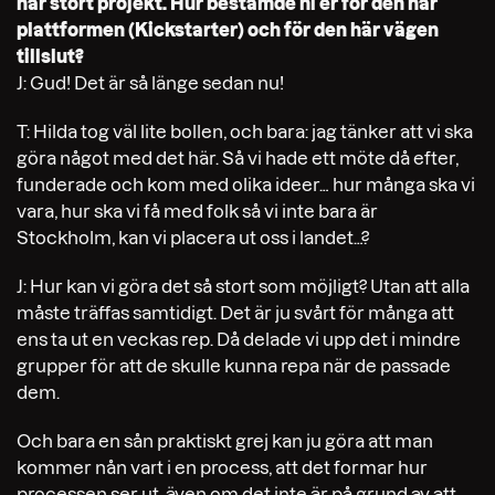
här stort projekt.
Hur bestämde ni er för den här
plattformen (Kickstarter) och för den här vägen
tillslut?
J: Gud! Det är så länge sedan nu!
T: Hilda tog väl lite bollen, och bara: jag tänker att vi ska
göra något med det här. Så vi hade ett möte då efter,
funderade och kom med olika ideer… hur många ska vi
vara, hur ska vi få med folk så vi inte bara är
Stockholm, kan vi placera ut oss i landet…?
J: Hur kan vi göra det så stort som möjligt? Utan att alla
måste träffas samtidigt. Det är ju svårt för många att
ens ta ut en veckas rep. Då delade vi upp det i mindre
grupper för att de skulle kunna repa när de passade
dem.
Och bara en sån praktiskt grej kan ju göra att man
kommer nån vart i en process, att det formar hur
processen ser ut, även om det inte är på grund av att