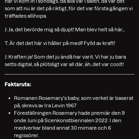
när vi kom in i söndags, då alla var i salen, då var det
som att nu är det på riktigt, för det var första gången vi
träffades allihopa.
J: Ja, det berörde mig så djupt! Man blev helt så här…
T: Är det det här vi håller på med? Fylld av kraft!
J: Kraften ja! Som det ju ändå har varit. Vi har ju bara
setts digital, så plötsligt var all där, äh, det var coolt!
Faktaruta:
Romanen Rosemary's baby, som verket är baserat
på, skrevs av Ira Levin 1967
Föreställningen Rosemary hade premiär den 9
onde Juni på Scenkonstbiennalen 2022. I den
medverkar bland annat 30 mimare och 6
regissörer.