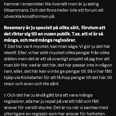
hamnar i ensembler lite överallt men är ju aldrig
tillsammans. Och det finns heller inte ett forum att
utveckla konstformen på.
Rosemary är ju speciell på olika sätt,
förutom att
det riktar sig till en vuxen publik. T.ex. att ni är så
många, och med många regissörer.
T: Det har varit mycket, kan man säga. Vi gör ju det här
ideellt. Eller, vi har sökt mycket olika pengar från olika
ställen men det är ett så ovanligt projekt så jag tror att
man blir lite; vad är det här, det här passar inte in någon
ram, eller, det här kan vi inte ge pengar till. Så vi har fått
hjälp via Kickstarter för att få ihop pengar till det här, till
resor och scen och lite sånt.
J: Och det har ju ändå gått bra att vara många
regissörer, alla har ju repat på varsitt håll och fått
ansvar för varsitt stycke.
Det är nu när vi samlas med
ytterligare en regissör som har ansvar för helheten