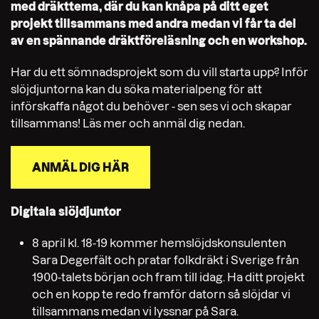
med dräkttema, där du kan knåpa på ditt eget
projekt tillsammans med andra medan vi får ta del
av en spännande dräktföreläsning och en workshop.
Har du ett sömnadsprojekt som du vill starta upp? Inför
slöjdjuntorna kan du söka materialpeng för att
införskaffa något du behöver - sen ses vi och skapar
tillsammans! Läs mer och anmäl dig nedan.
ANMÄL DIG HÄR
Digitala slöjdjuntor
8 april kl. 18-19 kommer hemslöjdskonsulenten
Sara Degerfält och pratar folkdräkt i Sverige från
1900-talets början och fram till idag. Ha ditt projekt
och en kopp te redo framför datorn så slöjdar vi
tillsammans medan vi lyssnar på Sara.