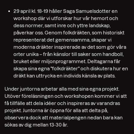
29 april kl. 18-19 håller Saga Samuelsdotter en
workshop där vi utforskar hur vår hemort och
dess normer, samt inre och yttre landskap,
påverkar oss. Genom folkdräkten, som historiskt
representerat det gemensamma, skapar vi
moderna dräkter inspirerade av det som gör våra
orter unika – från känslor till saker som handboll,
bruket eller miljonprogrammet.
Deltagarna får
skapa sina egna "folkdräkter" och diskutera hur en
dräkt kan uttrycka en individs känsla av plats.
Under juntorna arbetar alla med sina egna projekt.
Utöver föreläsningen och workshopen kommer vi att
få tillfälle att dela idéer och inspireras av varandras
projekt.
Juntorna är öppna för alla att delta på,
observera dock att materialpengen nedan bara kan
sökas av dig mellan 13-30 år.