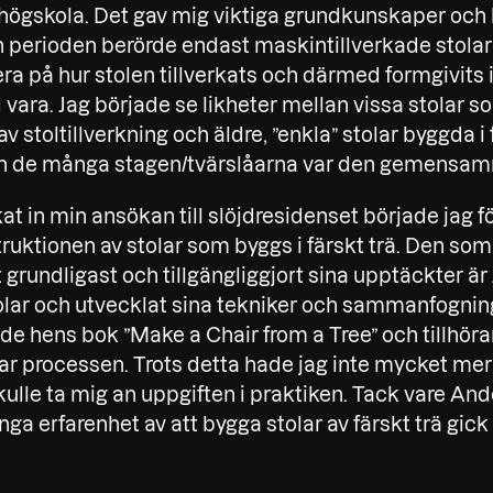
gskola. Det gav mig viktiga grundkunskaper och lit
n perioden berörde endast maskintillverkade stolar i
ra på hur stolen tillverkats och därmed formgivits
ra. Jag började se likheter mellan vissa stolar som
av stoltillverkning och äldre, ”enkla” stolar byggda i 
och de många stagen/tvärslåarna var den gemensa
ckat in min ansökan till slöjdresidenset började jag 
struktionen av stolar som byggs i färskt trä. Den so
rundligast och tillgängliggjort sina upptäckter är 
olar och utvecklat sina tekniker och sammanfognin
ade hens bok ”Make a Chair from a Tree” och tillhö
sar processen. Trots detta hade jag inte mycket me
skulle ta mig an uppgiften i praktiken. Tack vare An
nga erfarenhet av att bygga stolar av färskt trä gick 