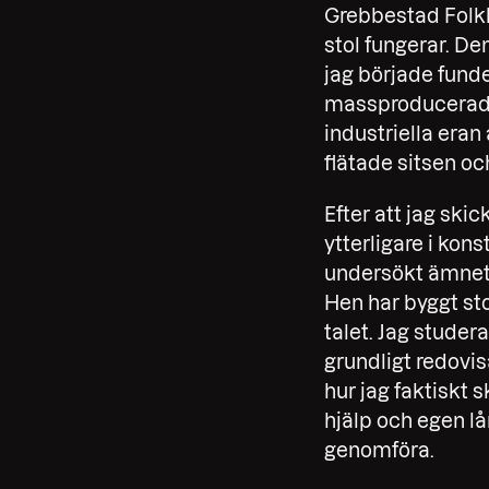
Grebbestad Folkhö
stol fungerar. De
jag började funde
massproducerad va
industriella eran 
flätade sitsen 
Efter att jag ski
ytterligare i kon
undersökt ämnet g
Hen har byggt st
talet. Jag studer
grundligt redovi
hur jag faktiskt 
hjälp och egen lå
genomföra.