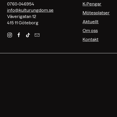
0760-046954
K-Pengar
info@kulturungdom.se
Mötesplatser
Väverigatan 12
Aktuellt
415 11 Göteborg
Om oss
Kontakt