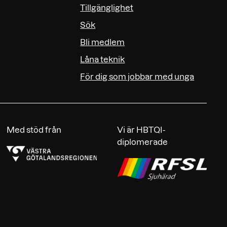
Tillgänglighet
Sök
Bli medlem
Låna teknik
För dig som jobbar med unga
Med stöd från
Vi är HBTQI-
diplomerade