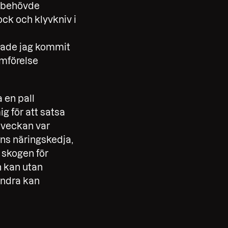
m behövde
tock och klyvkniv i
 hade jag kommit
ämförelse
 en pall
g för att satsa
r veckan var
ens näringskedja,
e skogen för
h kan utan
andra kan