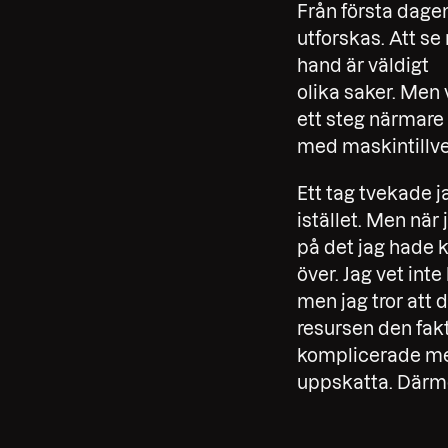
Från första dag
utforskas. Att se 
hand är väldigt
olika saker. Men 
ett steg närmare 
med maskintillve
Ett tag tvekade j
istället. Men när
på det jag hade k
över. Jag vet int
men jag tror att d
resursen den fak
komplicerade me
uppskatta. Därme