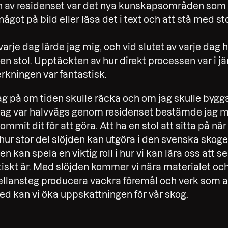
en av residenset var det nya kunskapsområden so
något på bild eller läsa det i text och att stå med s
varje dag lärde jag mig, och vid slutet av varje dag
en stol. Upptäckten av hur direkt processen var i j
rkningen var fantastisk.
ag på om tiden skulle räcka och om jag skulle bygga
 jag var halvvägs genom residenset bestämde jag mi
ommit dit för att göra. Att ha en stol att sitta på nä
e hur stor del slöjden kan utgöra i den svenska skog
en kan spela en viktig roll i hur vi kan lära oss att s
tiskt är. Med slöjden kommer vi nära materialet oc
llansteg producera vackra föremål och verk som 
d kan vi öka uppskattningen för vår skog.