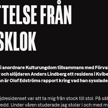
TELSE FRÅN
SKLOK
ti anordnare Kulturungdom tillsammans med Förval
 och slöjdaren Anders Lindberg ett residens i Kvib
an är Olof Edströms rapport kring vad han sysslade
dresidenset var att ta mig från stock till stol. På s
redd. Under våren studerade jag stolar i och med m