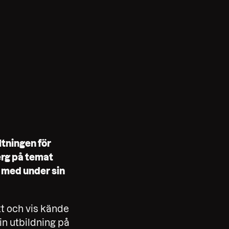
tningen för
erg på temat
 med under sin
ätt och vis kände
in utbildning på