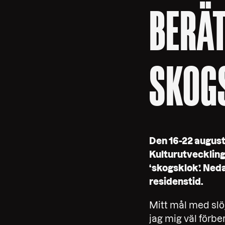
BERÄT
SKOG
Den 16-22 augus
Kulturutveckling
‘skogsklok’. Ned
residenstid.
Mitt mål med slöj
jag mig väl förbe