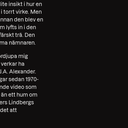
e insikt i hur en
 torrt virke. Men
 innan den blev en
 lyfts in i den
färskt trä. Den
mma nämnaren.
fördjupa mig
m verkar ha
J.A. Alexander.
gar sedan 1970-
rande video som
r än ett hum om
ders Lindbergs
det att