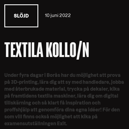
10 juni 2022
SLÖJD
TEXTILA KOLLO/N
Under fyra dagar i Borås har du möjlighet att prova
på 3D-printing, lära dig att sy med handledare, jobba
med återbrukade material, trycka på dekaler, kika
på framtidens textila maskiner, lära dig om digital
tillskärning och så klart få inspiration och
proffshjälp att genomföra dina egna idéer! För den
som vill finns också möjlighet att kika på
examensutställningen Exit.