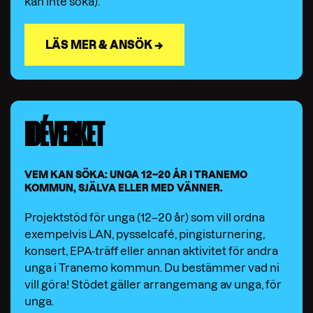
kan inte söka).
LÄS MER & ANSÖK →
IDÉVERKET
VEM KAN SÖKA: UNGA 12–20 ÅR I TRANEMO
KOMMUN, SJÄLVA ELLER MED VÄNNER.
Projektstöd för unga (12–20 år) som vill ordna
exempelvis LAN, pysselcafé, pingisturnering,
konsert, EPA-träff eller annan aktivitet för andra
unga i Tranemo kommun. Du bestämmer vad ni
vill göra! Stödet gäller arrangemang av unga, för
unga.