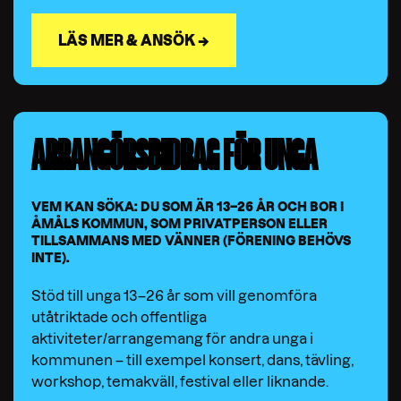
LÄS MER & ANSÖK →
ARRANGÖRSBIDRAG FÖR UNGA
VEM KAN SÖKA: DU SOM ÄR 13–26 ÅR OCH BOR I
ÅMÅLS KOMMUN, SOM PRIVATPERSON ELLER
TILLSAMMANS MED VÄNNER (FÖRENING BEHÖVS
INTE).
Stöd till unga 13–26 år som vill genomföra
utåtriktade och offentliga
aktiviteter/arrangemang för andra unga i
kommunen – till exempel konsert, dans, tävling,
workshop, temakväll, festival eller liknande.