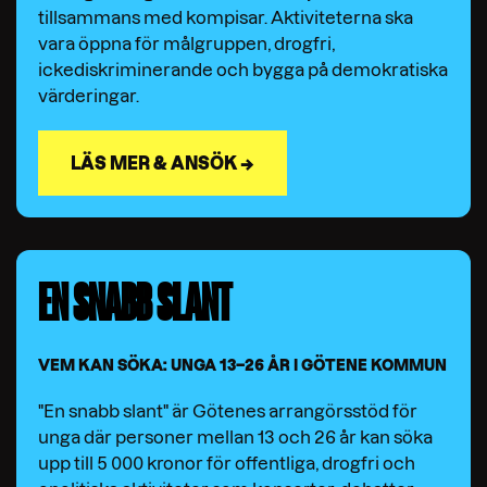
tillsammans med kompisar. Aktiviteterna ska
vara öppna för målgruppen, drogfri,
ickediskriminerande och bygga på demokratiska
värderingar.
LÄS MER & ANSÖK →
EN SNABB SLANT
VEM KAN SÖKA: UNGA 13–26 ÅR I GÖTENE KOMMUN
"En snabb slant" är Götenes arrangörsstöd för
unga där personer mellan 13 och 26 år kan söka
upp till 5 000 kronor för offentliga, drogfri och