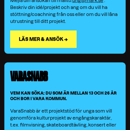
Mejla din ansökan till mailto:
ung@mark.se
.
Beskriv din idé/projekt och ang om du vill ha
stöttning/coachning från oss eller om du vill låna
utrustning till ditt projekt.
LÄS MER & ANSÖK →
VARASNABB
VEM KAN SÖKA: DU SOM ÄR MELLAN 13 OCH 26 ÅR
OCH BOR I VARA KOMMUN.
VaraSnabb är ett projektstöd för unga som vill
genomföra kulturprojekt av engångskaraktär,
t.ex. filmvisning, skateboardtävling, konsert eller