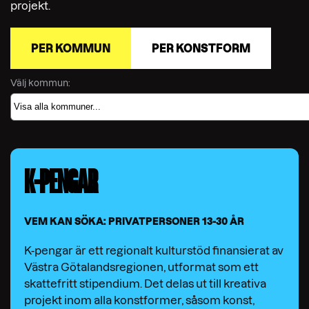
projekt.
PER KOMMUN
PER KONSTFORM
Välj kommun:
K-PENGAR
VEM KAN SÖKA: PRIVATPERSONER 13-30 ÅR
K-pengar är ett regionalt kulturstöd finansierat av
Västra Götalandsregionen, utformat som ett
skattefritt stipendium. Det delas ut till kreativa
projekt inom alla konstformer, såsom konst,