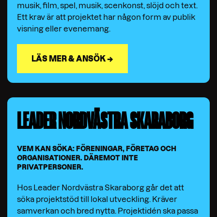
musik, film, spel, musik, scenkonst, slöjd och text.
Ett krav är att projektet har någon form av publik
visning eller evenemang.
LÄS MER & ANSÖK →
LEADER NORDVÄSTRA SKARABORG
VEM KAN SÖKA: FÖRENINGAR, FÖRETAG OCH
ORGANISATIONER. DÄREMOT INTE
PRIVATPERSONER.
Hos Leader Nordvästra Skaraborg går det att
söka projektstöd till lokal utveckling. Kräver
samverkan och bred nytta. Projektidén ska passa