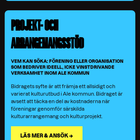
PROJEKT- OCH
ARRANGEMANGSSTÖD
VEM KAN SÖKA: FÖRENING ELLER ORGANISATION
SOM BEDRIVER IDEELL, ICKE VINSTDRIVANDE
VERKSAMHET INOM ALE KOMMUN
Bidragets syfte är att främja ett allsidigt och
varierat kulturutbud i Ale kommun. Bidraget är
avsett att täcka en del av kostnaderna när
föreningar genomför särskilda
kulturarrangemang och kulturprojekt.
LÄS MER & ANSÖK →