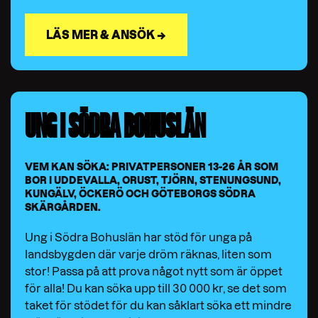
LÄS MER & ANSÖK →
UNG I SÖDRA BOHUSLÄN
VEM KAN SÖKA: PRIVATPERSONER 13-26 ÅR SOM
BOR I UDDEVALLA, ORUST, TJÖRN, STENUNGSUND,
KUNGÄLV, ÖCKERÖ OCH GÖTEBORGS SÖDRA
SKÄRGÅRDEN.
Ung i Södra Bohuslän har stöd för unga på
landsbygden där varje dröm räknas, liten som
stor! Passa på att prova något nytt som är öppet
för alla! Du kan söka upp till 30 000 kr, se det som
taket för stödet för du kan såklart söka ett mindre