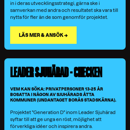
in i deras utvecklingsstrategi, gärna ske i
samverkan med andra och resultatet ska vara till
nytta för fler än de som genomför projektet.
LÄS MER & ANSÖK →
LEADER SJUHÄRAD - CHECKEN
VEM KAN SÖKA: PRIVATPERSONER 13-25 ÅR
BOSATTA I NÅGON AV SJUHÄRADS ÅTTA
KOMMUNER (UNDANTAGET BORÅS STADSKÄRNA).
Projektet "Generation D" inom Leader Sjuhärad
syftar till att ge unga en röst, möjlighet att
förverkliga idéer och inspirera andra.