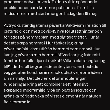
processer och/eller verk. Ta del av åtta spännande
publikationer som kommer publiceras fram tills
midsommar med start imorgon tisdag den 19 maj.
Avtrycks
ständiga tema påverkan/aktivism i relation till
plats fick i och med covid-19 nya förutsättningar och
förlades på hemmaplan, med digitala träffar. Hur är
det att skapa hemma? Hur tänker jag kring
påverkan/aktivism utifrån hemmet som arena? Hur
kan jag påverka min hemmiljö? Vad ser jag från mitt
fönster, hur faller ljuset i köket? Vilken plats längtar jag
till? I detta fall begränsades inte ytan av en bostads
väggar utan konstnärerna fick också välja områden i
sin närmiljö. Det blev en del ommöbleringar,
funderingar kring att kombinera ett intensivt
skapande med familjeliv på en begränsad yta och
grönska började växa på vissas element när naturen
fick komma in.