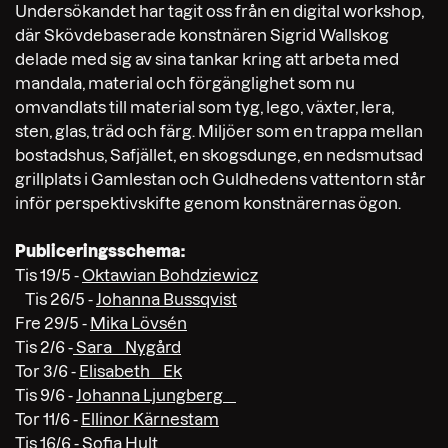
Undersökandet har tagit oss från en digital workshop,
där Skövdebaserade konstnären Sigrid Wallskog
delade med sig av sina tankar kring att arbeta med
mandala, material och förgänglighet som nu
omvandlats till material som tyg, lego, växter, lera,
sten, glas, träd och färg. Miljöer som en trappa mellan
bostadshus, Safjället, en skogsdunge, en nedsmutsad
grillplats i Gamlestan och Guldhedens vattentorn står
inför perspektivskifte genom konstnärernas ögon.
Publiceringsschema:
Tis 19/5 -
Oktawian Bohdziewicz
Tis 26/5 -
Johanna Bussqvist
Fre 29/5 -
Mika Lövsén
Tis 2/6 -
Sara Nygård
Tor 3/6 -
Elisabeth Ek
Tis 9/6 -
Johanna Ljungberg
Tor 11/6 -
Ellinor Kärnestam
Tis 16/6 -
Sofia Hult