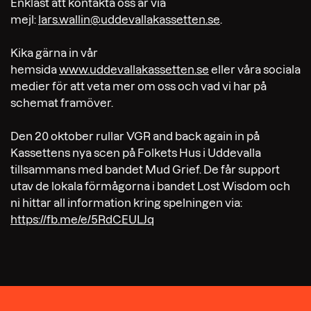
Enklast att kontakta oss är via
mejl:
lars.wallin@uddevallakassetten.se
.
Kika gärna in vår
hemsida
www.uddevallakassetten.se
eller våra sociala
medier för att veta mer om oss och vad vi har på
schemat framöver.
Den 20 oktober rullar VGR and back again in på
Kassettens nya scen på Folkets Hus i Uddevalla
tillsammans med bandet Mud Grief. De får support
utav de lokala förmågorna i bandet Lost Wisdom och
ni hittar all information kring spelningen via:
https://fb.me/e/5RdCEULJq