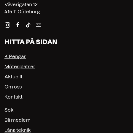
Väverigatan 12
415 11 Göteborg
HITTA PÅ SIDAN
K-Pengar
Mötesplatser
Aktuellt
Om oss
Kontakt
Sök
Bli medlem
Låna teknik