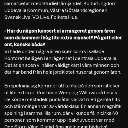
samarbetar med Studiefrämjandet, KulturUngdom,
Uddevalla Kommun, Västra Götalandsregionen,
Svensk Live, VG Live, Folkets Hus.
- Har du någon konsert ni arrangerat genom åren
som du kommer ihåg lite extra mycket? På gott eller
ont, kanske båda?
Vi hade under några år en scen som vi kallade
Kontoret belägen i en lägenhet i centrala Uddevalla.
Det är en scen vi håller väldigt kärt i våra minnen och
där har band från hela jordklotet huserat genom åren.
En spelning jag kommer att tänka på och som sticker
ut lite extra är då vi hade Weeping Willows på besök.
De körde mestadels punklåtar varvat med gamla hits
och stämningen var av världsklass. En annan magnifik
spelning i samma lilla rum, där vi kunde få in cirka 40
personer, som kommer upp i bakhuvudet var med
Den Stora Vilan. Riktigt fina spelningar båda två.