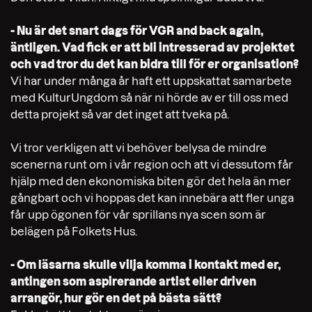
- Nu är det snart dags för VGR and back again,
äntligen. Vad fick er att bli intresserad av projektet
och vad tror du det kan bidra till för er organisation?
Vi har under många år haft ett uppskattat samarbete
med KulturUngdom så när ni hörde av er till oss med
detta projekt så var det inget att tveka på.
Vi tror verkligen att vi behöver belysa de mindre
scenerna runt om i vår region och att vi dessutom får
hjälp med den ekonomiska biten gör det hela än mer
gångbart och vi hoppas det kan innebära att fler unga
får upp ögonen för vår sprillans nya scen som är
belägen på Folkets Hus.
- Om läsarna skulle vilja komma i kontakt med er,
antingen som aspirerande artist eller driven
arrangör, hur gör en det på bästa sätt?