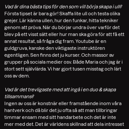
Vad är dina bästa tips för den som vill börja skapa i ull?
Första tipset är bara gör! Skaffa lite ull och testa olika
grejer. Lär känna ullen, hur den funkar, hitta tekniker
genom att pröva. När du börjar undra över varför det
blev på ett visst sätt eller hur man ska göra för att få ett
annat resultat, så fråga dig fram. Youtube är en
guldgruva, kanske den viktigaste instruktören
egentligen. Sen finns det ju kurser. Och massor av
grupper på sociala medier osv. Både Maria och jag är i
stort sett självlärda. Vi har gjort tusen misstag och lärt
oss av dem.
Vad är det trevligaste med att ingå i en duo & skapa
tillsammans?
Ingen av oss är konstnär eller framstående inom våra
hantverk och då blir det ju ofta så att man tillbringar
timmar ensam med sitt handarbete och det är inte
mer med det. Det är världens skillnad att dela intresset