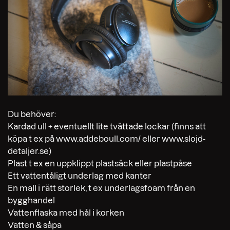
Du behöver:
Kardad ull + eventuellt lite tvättade lockar (finns att
köpa t ex på www.addeboull.com/ eller www.slojd-
detaljer.se)
Plast t ex en uppklippt plastsäck eller plastpåse
Ett vattentåligt underlag med kanter
En mall i rätt storlek, t ex underlagsfoam från en
bygghandel
Vattenflaska med hål i korken
Vatten & såpa