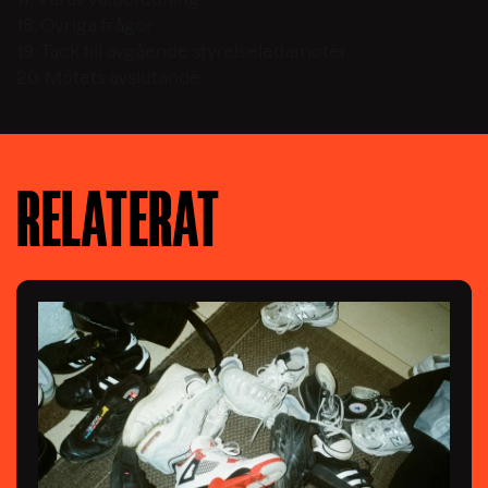
18. Övriga frågor
19. Tack till avgående styrelseledamöter
20. Mötets avslutande
RELATERAT