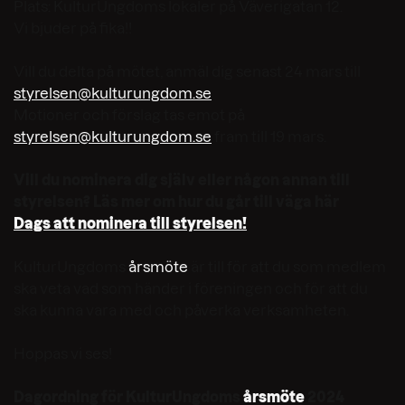
Plats: KulturUngdoms lokaler på Väverigatan 12.
Vi bjuder på fika!!
Vill du delta på mötet, anmäl dig senast 24 mars till
styrelsen@kulturungdom.se
Motioner och förslag tas emot på
styrelsen@kulturungdom.se
fram till 19 mars.
Vill du nominera dig själv eller någon annan till
styrelsen? Läs mer om hur du går till väga här
Dags att nominera till styrelsen!
KulturUngdoms
årsmöte
är till för att du som medlem
ska veta vad som händer i föreningen och för att du
ska kunna vara med och påverka verksamheten.
Hoppas vi ses!
Dagordning för KulturUngdoms
årsmöte
2024