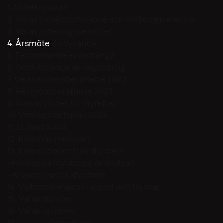
1. Mötet öppnas
2. Val av mötesordförande och mötessekreterare
3. Val av justeringspersoner
4. Årsmöte
ts utlysande
5. Fastställande av röstlängd
6. Godkännande av dagordning
7. Verksamhetsberättelse 2023
8. Revisionsberättelse 2023
9. Ansvarsfrihet för styrelsen
10. Verksamhetsplan 2024
11. Budget 2024
12. Inkomna motioner
13. Propositioner från styrelsen:
- Förslag på revidering av stadgan
- Arvodering för styrelsen
14. Valberedningens rapport och förslag
15. Val av styrelse
16. Val av revisorer
17. Val av valberedning