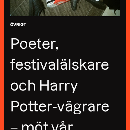
ÖVRIGT
Poeter,
festivalälskare
och Harry
Potter-vägrare
– möt vår