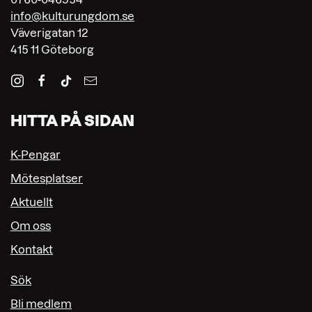
info@kulturungdom.se
Väverigatan 12
415 11 Göteborg
HITTA PÅ SIDAN
K-Pengar
Mötesplatser
Aktuellt
Om oss
Kontakt
Sök
Bli medlem