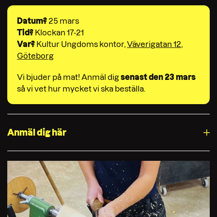
Datum?
25 mars
Tid?
Klockan 17-21
Var?
Kultur Ungdoms kontor,
Väverigatan 12,
Göteborg
Vi bjuder på mat! Anmäl dig
senast den 23 mars
så vi vet hur mycket vi ska beställa.
Anmäl dig här