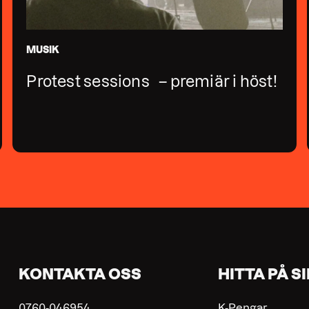
MUSIK
Protest sessions – premiär i höst!
KONTAKTA OSS
HITTA PÅ S
0760-046954
K-Pengar