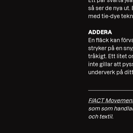
Ett par svarta jea
så ser de nya ut. 
med tie-dye tekn
ADDERA
En fläck kan förv
stryker på en sny
tråkigt. Ett litet 
inte gillar att py
underverk på ditt
F/ACT Movemen
som som handlar
och textil.