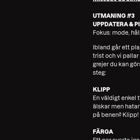
UTMANING #3
UPPDATERA & P
Fokus: mode, hål
Ibland går ett pl
trist och vi palla
grejer du kan göra
steg:
KLIPP
En väldigt enkel 
älskar men hatar 
på benen? Klipp! D
FÄRGA