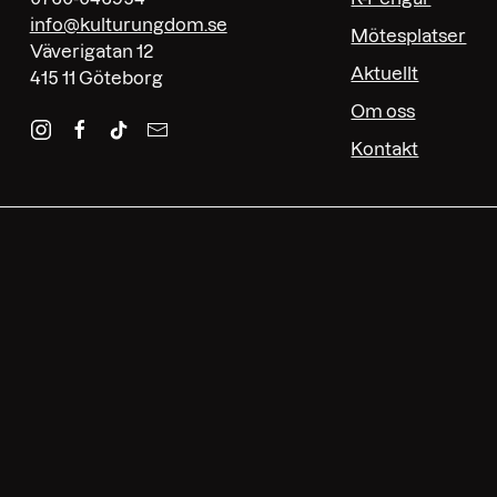
info@kulturungdom.se
Mötesplatser
Väverigatan 12
Aktuellt
415 11 Göteborg
Om oss
Kontakt