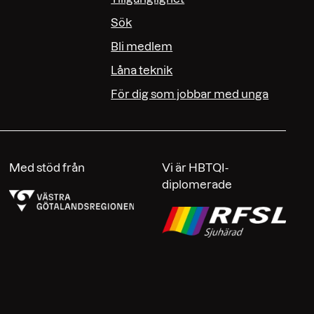
Sök
Bli medlem
Låna teknik
För dig som jobbar med unga
Med stöd från
Vi är HBTQI-
diplomerade