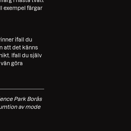
lfärg i nästa tvätt
ill exempel färgar
inner ifall du
n att det känns
ikt. Ifall du själv
a vän göra
ience Park Borås
sumtion av mode