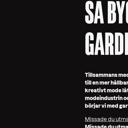
SÅ BY
GARD
Tillsammans med
till en mer hållb
kreativt mode lå
modeindustrin och
börjar vi med ga
Missade du utman
Missade du utman