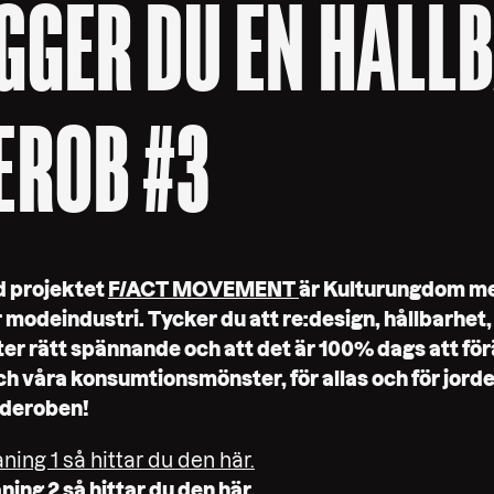
GGER DU EN HÅLL
EROB #3
 projektet
F/ACT MOVEMENT
är Kulturungdom me
ar modeindustri. Tycker du att re:design, hållbarhet
ter rätt spännande och att det är 100% dags att fö
 våra konsumtionsmönster, för allas och för jorden
rderoben!
ing 1 så hittar du den här.
ing 2 så hittar du den här
.