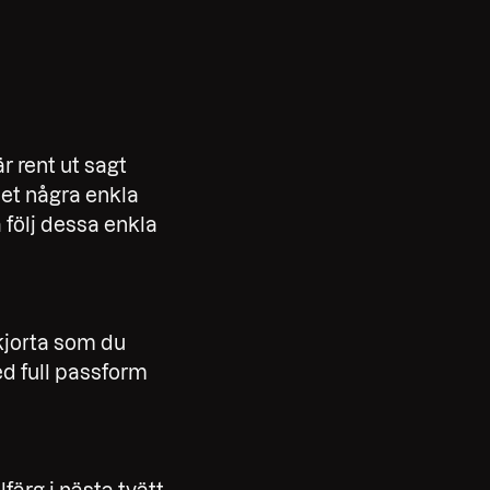
r rent ut sagt
 det några enkla
a följ dessa enkla
skjorta som du
ed full passform