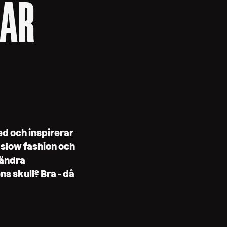
BAR
d och inspirerar
, slow fashion och
rändra
s skull? Bra - då