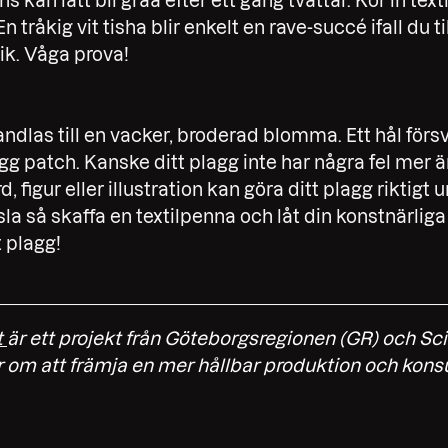
ns kan lätt bli gråa efter ett gäng tvättar. Kör in texti
En tråkig vit tisha blir enkelt en rave-succé ifall du t
ik. Våga prova!
andlas till en vacker, broderad blomma. Ett hål försv
gg patch. Kanske ditt plagg inte har några fel mer ä
ord, figur eller illustration kan göra ditt plagg riktigt un
ssla så skaffa en textilpenna och låt din konstnärlig
 plagg!
t
är ett projekt från Göteborgsregionen (GR) och Sc
 om att främja en mer hållbar produktion och kon