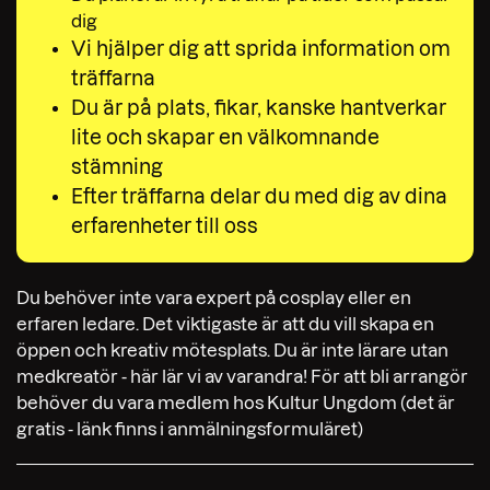
dig
Vi hjälper dig att sprida information om
träffarna
Du är på plats, fikar, kanske hantverkar
lite och skapar en välkomnande
stämning
Efter träffarna delar du med dig av dina
erfarenheter till oss
Du behöver inte vara expert på cosplay eller en
erfaren ledare. Det viktigaste är att du vill skapa en
öppen och kreativ mötesplats. Du är inte lärare utan
medkreatör - här lär vi av varandra! För att bli arrangör
behöver du vara medlem hos Kultur Ungdom (det är
gratis - länk finns i anmälningsformuläret)