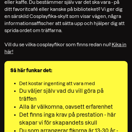
eller kaffe. Du bestämmer själv var det ska vara - på
ditt favoritcafé eller kanske på biblioteket? Vi ger dig
en särskild Cosplayfika-skylt som visar vägen, några
informationsaffischer att sätta upp och hjälper dig att
sprida ordet om träffarna.
Vill du se vilka cosplayfikor som finns redan nu?
Kika in
här!
Så här funkar det:
Det kostar ingenting att vara med
Du väljer själv vad du vill göra på
träffen
Alla är välkomna, oavsett erfarenhet
Det finns inga krav på prestation - här
skapar vi för skapandets skull
Du som arrangerar fikorna är 13-30 år -