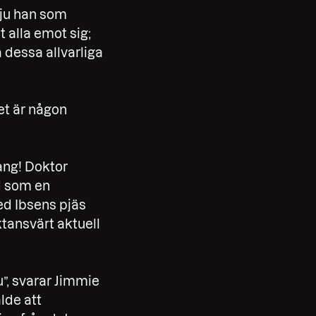
 ju han som
 alla emot sig;
dessa allvarliga
et är någon
gång! Doktor
d som en
ed Ibsens pjäs
ktansvärt aktuell
u”, svarar Jimmie
lde att