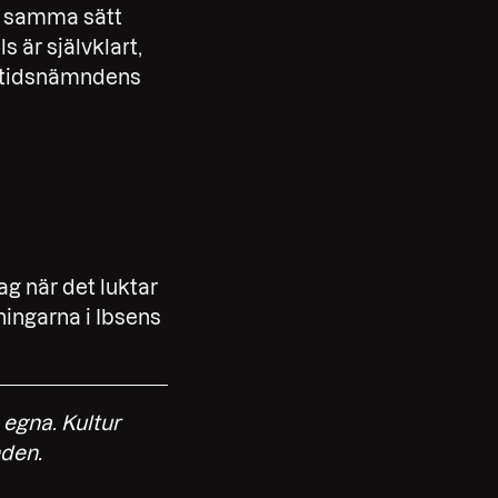
å samma sätt
 är självklart,
ritidsnämndens
ag när det luktar
ningarna i Ibsens
s egna.
Kultur
nden.