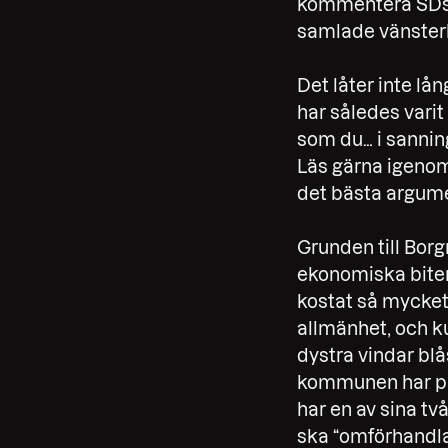
kommentera SDs t
samlade vänsterl
Det låter inte lå
har således var
som du… i sannin
Läs gärna igenom 
det bästa argum
Grunden till Bor
ekonomiska biten
kostat så mycket.
allmänhet, och ku
dystra vindar blå
kommunen har pra
har en av sina två
ska “omförhandla