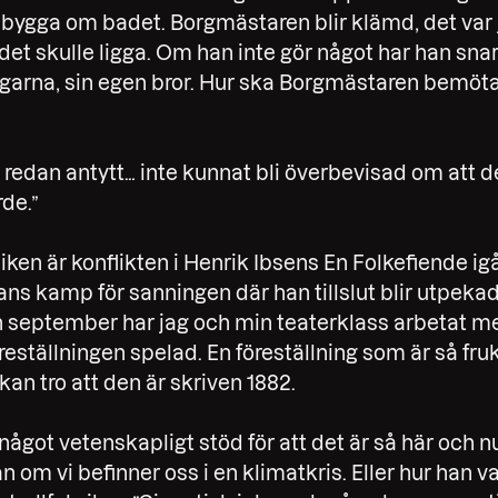
 bygga om badet. Borgmästaren blir klämd, det var
et skulle ligga. Om han inte gör något har han snart
arna, sin egen bror. Hur ska Borgmästaren bemöta 
 redan antytt… inte kunnat bli överbevisad om att d
rde.”
iken är konflikten i Henrik Ibsens En Folkefiende i
 kamp för sanningen där han tillslut blir utpeka
n september har jag och min teaterklass arbetat m
öreställningen spelad. En föreställning som är så fru
kan tro att den är skriven 1882.
t något vetenskapligt stöd för att det är så här och n
 om vi befinner oss i en klimatkris. Eller hur han va