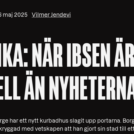
6 maj 2025
Vilmer Jendevi
KA: NÄR IBSEN Ä
ELL ÄN NYHETERN
orge har ett nytt kurbadhus slagit upp portarna. Bo
ryggad med vetskapen att han gjort sin stad till e