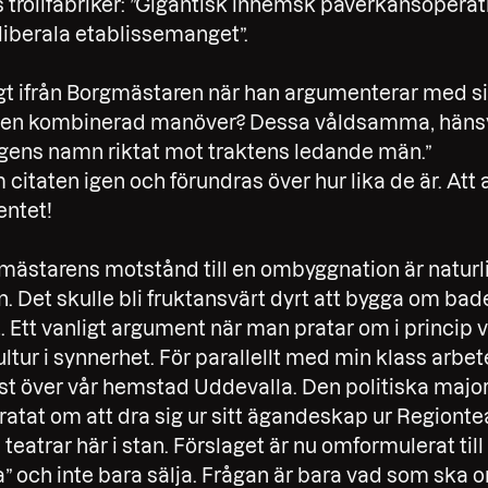
rollfabriker: ”Gigantisk inhemsk påverkansoperati
iberala etablissemanget”.
ngt ifrån Borgmästaren när han argumenterar med sin
it en kombinerad manöver? Dessa våldsamma, häns
gens namn riktat mot traktens ledande män.”
citaten igen och förundras över hur lika de är. Att 
entet!
gmästarens motstånd till en ombyggnation är naturl
. Det skulle bli fruktansvärt dyrt att bygga om bad
 Ett vanligt argument när man pratar om i princip v
ltur i synnerhet. För parallellt med min klass arbe
st över vår hemstad Uddevalla. Den politiska major
tat om att dra sig ur sitt ägandeskap ur Regionte
 teatrar här i stan. Förslaget är nu omformulerat till 
” och inte bara sälja. Frågan är bara vad som ska