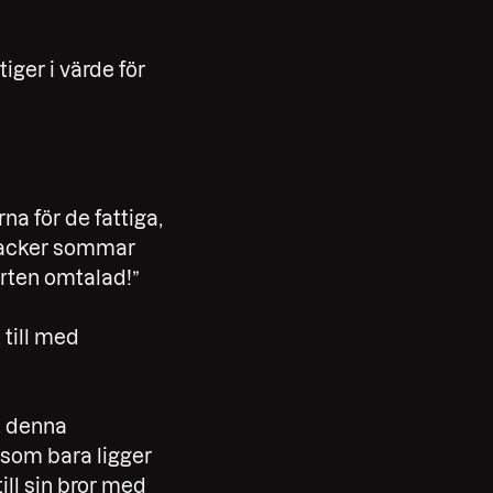
iger i värde för
na för de fattiga,
 vacker sommar
rten omtalad!”
 till med
t denna
r som bara ligger
ill sin bror med