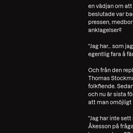
en vädjan om att
beslutade var bad
pressen, medborg
anklagelser?
“Jag har… som jag
egentlig fara å fä
Och från den repl
Thomas Stockmans
folkfiende. Seda
och nu är sista f
att man omöjligt 
“Jag har inte set
Åkesson på frågan