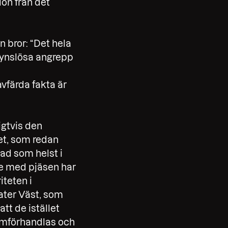
on från det
 bror: “Det hela
ynslösa angrepp
avfärda fakta är
igtvis den
et, som redan
ad som helst i
te med pjäsen har
iteten i
ater Väst, som
att de istället
 omförhandlas och