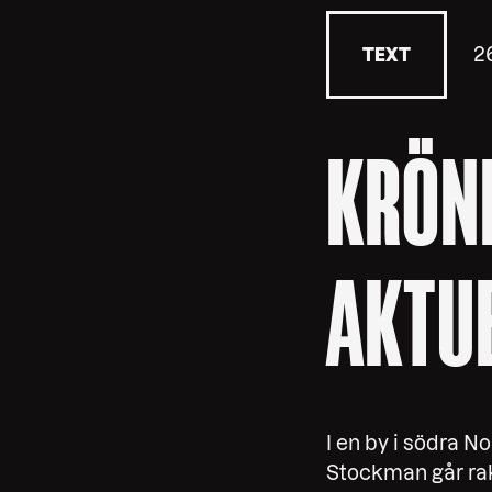
2
TEXT
KRÖNI
AKTU
I en by i södra N
Stockman går rak