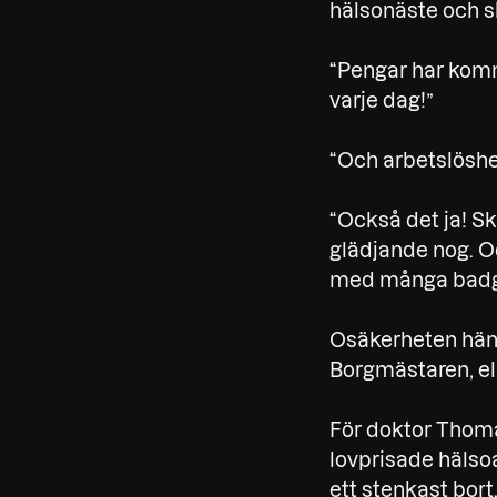
hälsonäste och s
“Pengar har kommi
varje dag!”
“Och arbetslöshet
“Också det ja! Sk
glädjande nog. O
med många badgäs
Osäkerheten hänge
Borgmästaren, el
För doktor Thoma
lovprisade hälsoa
ett stenkast bort