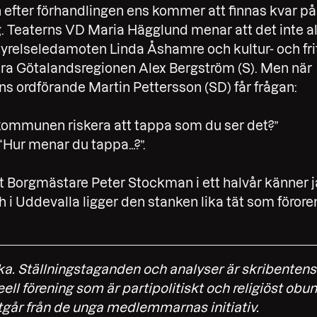
 efter förhandlingen ens kommer att finnas kvar p
 Teaterns VD Maria Hägglund menar att det inte alls
yrelseledamoten Linda Åshamre och kultur- och f
tra Götalandsregionen Alex Bergström (S). Men när
 ordförande Martin Pettersson (SD) får frågan:
kommunen riskera att tappa som du ser det?”
 “Hur menar du tappa…?”.
at Borgmästare Peter Stockman i ett halvår känner j
i Uddevalla ligger den stanken lika tät som förore
ika. Ställningstaganden och analyser är skribenten
ll förening som är partipolitiskt och religiöst obu
år från de unga medlemmarnas initiativ.