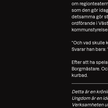
om regionteatern
som den gör idag.
detsamma gör st
ordförande i Väs
kommunstyrelsens
“Och vad skulle 
Svarar han bara:
Efter att ha spel
Borgmästare. Och 
kurbad.
Detta är en krön
Ungdom är en idee
Verksamheten utg