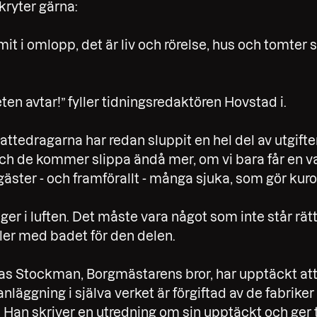
kryter gärna:
t i omlopp, det är liv och rörelse, hus och tomter st
en avtar!” fyller tidningsredaktören Hovstad i.
attedragarna har redan sluppit en hel del av utgifter
ch de kommer slippa ändå mer, om vi bara får en
ter - och framförallt - många sjuka, som gör kuro
r i luften. Det måste vara något som inte står rätt
ler med badet för den delen.
s Stockman, Borgmästarens bror, har upptäckt at
nläggning i själva verket är förgiftad av de fabrike
. Han skriver en utredning om sin upptäckt och ger t