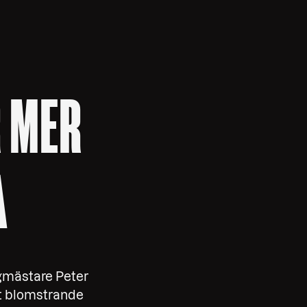
R MER
A
rgmästare Peter
tt blomstrande