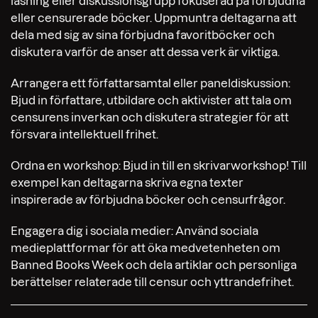
läsning eller diskussionsgrupp fokuserad på förbjudna
eller censurerade böcker. Uppmuntra deltagarna att
dela med sig av sina förbjudna favoritböcker och
diskutera varför de anser att dessa verk är viktiga.
Arrangera ett författarsamtal eller paneldiskussion:
Bjud in författare, utbildare och aktivister att tala om
censurens inverkan och diskutera strategier för att
försvara intellektuell frihet.
Ordna en workshop: Bjud in till en skrivarworkshop! Till
exempel kan deltagarna skriva egna texter
inspirerade av förbjudna böcker och censurfrågor.
Engagera dig i sociala medier: Använd sociala
medieplattformar för att öka medvetenheten om
Banned Books Week och dela artiklar och personliga
berättelser relaterade till censur och yttrandefrihet.