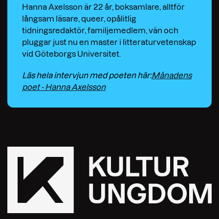
Hanna Axelsson är 22 år, boksamlare, alltför
långsam läsare, queer, opålitlig
tidningsredaktör, familjemedlem, vän och
pluggar just nu en master i litteraturvetenskap
vid Göteborgs Universitet.
Läs hela intervjun med poeten här:
Månadens
poet - Hanna Axelsson