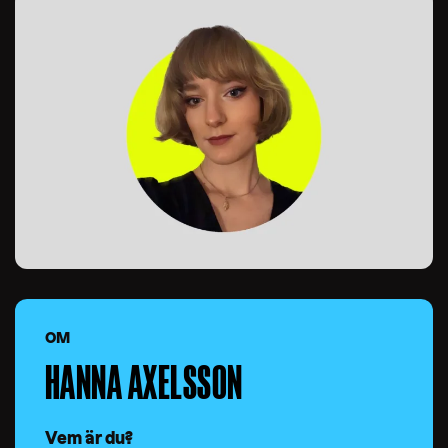
OM
HANNA AXELSSON
Vem är du?