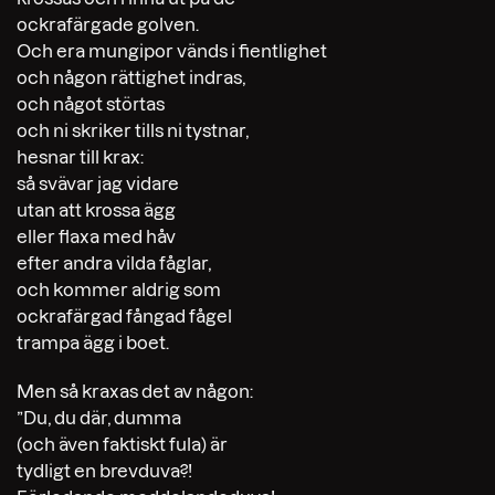
ockrafärgade golven.
Och era mungipor vänds i fientlighet
och någon rättighet indras,
och något störtas
och ni skriker tills ni tystnar,
hesnar till krax:
så svävar jag vidare
utan att krossa ägg
eller flaxa med håv
efter andra vilda fåglar,
och kommer aldrig som
ockrafärgad fångad fågel
trampa ägg i boet.
Men så kraxas det av någon:
”Du, du där, dumma
(och även faktiskt fula) är
tydligt en brevduva?!