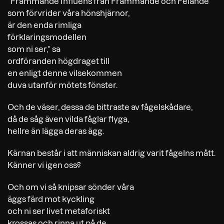
”Främmande Influens från Främmande och Felande
som förvrider våra hönshjärnor,
är den enda rimliga
förklaringsmodellen
som ni ser,” sa
ordföranden högdraget till
en enligt denne vilsekommen
duva utanför mötets fönster.
Och de väser, dessa de bittraste av fågelskådare,
då de såg även vilda fåglar flyga,
hellre än lägga deras ägg.
Kärnan består i att människan aldrig varit fågelns mått.
Känner vi igen oss?
Och om vi så knipsar sönder våra
äggs färd mot kyckling
och ni ser livet metaforiskt
krossas och rinna ut på de