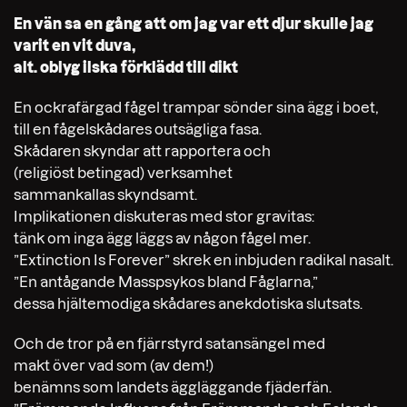
En vän sa en gång att om jag var ett djur skulle jag
varit en vit duva,
alt. oblyg ilska förklädd till dikt
En ockrafärgad fågel trampar sönder sina ägg i boet,
till en fågelskådares outsägliga fasa.
Skådaren skyndar att rapportera och
(religiöst betingad) verksamhet
sammankallas skyndsamt.
Implikationen diskuteras med stor gravitas:
tänk om inga ägg läggs av någon fågel mer.
”Extinction Is Forever” skrek en inbjuden radikal nasalt.
”En antågande Masspsykos bland Fåglarna,”
dessa hjältemodiga skådares anekdotiska slutsats.
Och de tror på en fjärrstyrd satansängel med
makt över vad som (av dem!)
benämns som landets äggläggande fjäderfän.