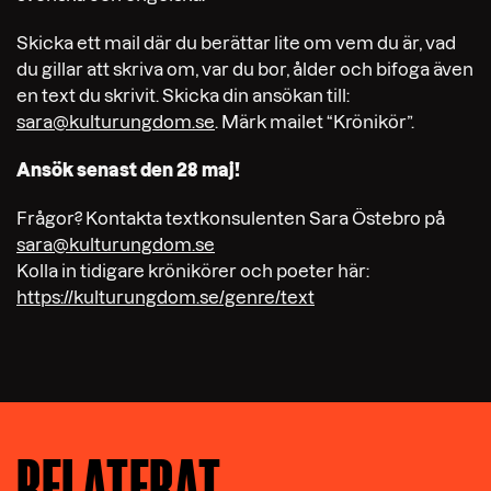
Skicka ett mail där du berättar lite om vem du är, vad
du gillar att skriva om, var du bor, ålder och bifoga även
en text du skrivit. Skicka din ansökan till:
sara@kulturungdom.se
. Märk mailet “Krönikör”.
Ansök senast den 28 maj!
Frågor? Kontakta textkonsulenten Sara Östebro på
sara@kulturungdom.se
Kolla in tidigare krönikörer och poeter här:
https://kulturungdom.se/genre/text
RELATERAT