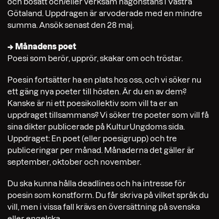
och bosatt och/eller verksam någonstans i Västra
Götaland. Uppdragen är arvoderade med en mindre
summa. Ansök senast den 28 maj.
→ Månadens poet
Poesi som berör, upprör, skakar om och tröstar.
Poesin fortsätter ha en plats hos oss, och vi söker nu
ett gäng nya poeter till hösten. Är du en av dem?
Kanske är ni ett poesikollektiv som vill ta er an
uppdraget tillsammans?
Vi söker tre poeter som vill få
sina dikter publicerade på KulturUngdoms sida.
Uppdraget: En poet (eller poesigrupp) och tre
publiceringar per månad. Månaderna det gäller är
september, oktober och november.
Du ska kunna hålla deadlines och ha intresse för
poesin som konstform. Du får skriva på vilket språk du
vill, men i vissa fall krävs en översättning på svenska
eller engelska.