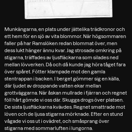
Munkängarna, en plats under jättelika trädkronor och
ett hem för en sjö av vita blommor. När högsommaren
faller på har Ramslöken redan blommat över, men
dess lukt hänger ännu kvar. Jag strosade omkring på
stigarna, träffades av ljusfläckarna som silades ned
mellan lövverken. Då och då kunde jag höra tåget fara
över spåret. Fötter klampade mot den gamla
stentrappan i backen. I berget gömmer sig en källa,
där ljudet av droppande vatten ekar mellan
grottväggarna. När åskan mullrade i fjärran och regnet
föll hårt gömde vi oss där. Skugga drogs över platsen.
De sista ljusfläckarna kvävdes. Regnet smattrade mot
löven och de ljusa stigarna mörknade. Efter en stund
vågade vi oss ut i ovädret, och småsprang över
stigarna med sommarluften i lungorna.