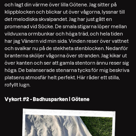
och lagt din värme över lilla Götene. Jag sitter på
klippblocken och blickar ut över vågorna, lyssnar till
det melodiska skvalpandet. Jag har just gått en
promenad vid Söcke. De smala stigarna löper mellan
vildvuxna ormbunkar och höga träd, och hela tiden
har jag Vänern vid min sida. Vinden reser över vattnet
och svalkar nu på de stekheta stenblocken. Nedanför
branterna sköljer vågorna över stranden. Jag kikar ut
över kanten och ser att gamla stentorn ännu reser sig
höga. De balanserade stenarna tycks för mig beskriva
platsens atmosfär helt perfekt. Här råder ett stilla,
rofyllt lugn.
Vykort #2 -
Badhusparken i Götene