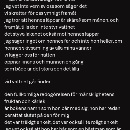
jag vet inte vem av oss som säger det
vi skrattar, för oss ymnigt framåt
jag tror att hennes läppar är skära? som månen, och
framåt, tills den inte styr vattnet
det styva lakanet också mot hennes läppar
jag säger inget om hennes far och inte hon heller, om
hennes skivsamling av alla mina vänner
vi lägger oss för natten
öppnar knäna och munnen en gång
som både är det stora och det lilla
vid vattnet går änder
den fullkomliga redogörelsen för mänsklighetens
fruktan och kärlek
är bokens namn som hon bär med sig, hon har redan
berättat slutet på den för mig
det var tråkigt enkelt, det var också lite roligt enkelt
jag vet också att hon har hår som en hästman som är