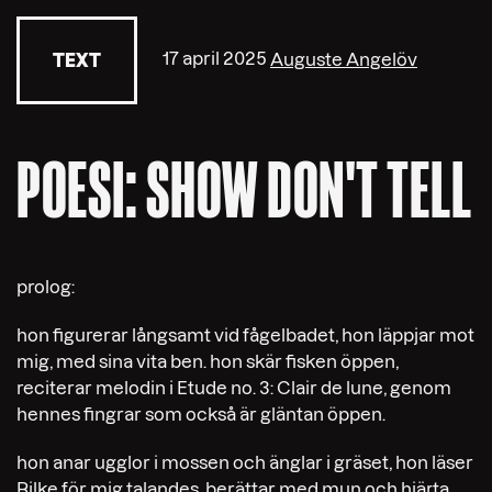
17 april 2025
Auguste Angelöv
TEXT
POESI: SHOW DON'T TELL
prolog:
hon figurerar långsamt vid fågelbadet, hon läppjar mot
mig, med sina vita ben. hon skär fisken öppen,
reciterar melodin i Etude no. 3: Clair de lune, genom
hennes fingrar som också är gläntan öppen.
hon anar ugglor i mossen och änglar i gräset, hon läser
Rilke för mig talandes, berättar med mun och hjärta