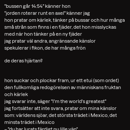
"bussen går 14:54" känner hon
"jorden roterar runt en axel" känner jag
hon pratar om kärlek, tänker på bussar och hur många
små strån som finns i en fjäder, det hon misslyckas
med när hon tänker på en ny fjäder
jag pratar väl andra, angränsande känslor
spekulerar i fikon, de har många frön
de deras hjärtan?
hon suckar och plockar fram, ur ett etui (som ordet)
den fullkomliga redogörelsen av människans fruktan
och kärlek
jag svarar inte, säger "I'm the world's greatest"
jag fortsätter att inte svara, pratar om mina känslor
som: världens sjöar, det största trädet i Mexico, det
minsta trädet i Mexico
– "du har lurats färdigt nu lille vän"