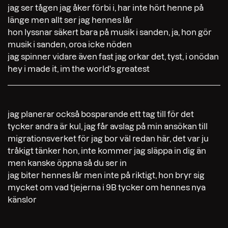
jag ser tågen jag åker förbi i, har inte hört henne på
länge men allt ser jag hennes lår
hon lyssnar säkert bara på musik i sanden, ja, hon gör
musik i sanden, oroa icke nöden
jag spinner vidare även fast jag orkar det, tyst, i onödan
hey i made it, im the world's greatest
jag planerar också bosparande ett tag till för det
tycker andra är kul, jag får avslag på min ansökan till
migrationsverket för jag bor väl redan här, det var ju
tråkigt tänker hon, inte kommer jag släppa in dig än
men kanske öppna så du ser in
jag biter hennes lår men inte på riktigt, hon bryr sig
mycket om vad tjejerna i 9B tycker om hennes nya
känslor