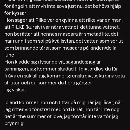
för ängeln, att mvh inte sova just nu, det behövs hjälp
för kyssar
Hon säger att Rilke var en qvinna, att rilke var en man,
att RILKE (kursiv) var nära vattnet, det tunna vattnet,
hon berättar att hennes mascara är smetad lite, det
har runnit som sol på kvällsytan, det vatten som ser ut
som brinnande tårar, som mascara på kinden/de la
lune
Hon klädde sig i lysande vit, sägandes: jag är
sanningen, jag kommer skadad till dig, ordlös, du får
fråga en sak till, jag kommer grensla dig, söka dina söta
strutar, och du kommer dö flera gånger
jag viskar;
ibland kommer hon och tittar på mig när jag läser, när
jag sitter vid fönstret med ord i knät, hon får inte nog,
det är the summer of love, jag förstår inte varför jag
bryr mig