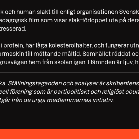
sk och human slakt till enligt organisationen Svensk
edagogisk film som visar slaktförloppet ute på der
tresserad.
i protein, har låga kolesterolhalter, och fungerar ut
armaskin till mättande måltid. Samhället räddat och
 grusvägen hem från skolan igen. Hämnden är ljuv, h
ika. Ställningstaganden och analyser är skribenten
ll förening som är partipolitiskt och religiöst obu
år från de unga medlemmarnas initiativ.