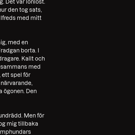
. Det var lönlöst.
hur den tog sats,
illfreds med mitt
mig, med en
Fradgan borta. I
dragare. Kallt och
tillsammans med
ett spel för
e närvarande,
nka ögonen. Den
hundrädd. Men för
g mig tillbaka
kamphundars