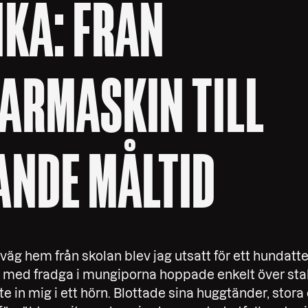
KA: FRÅN
ARMASKIN TILL
ANDE MÅLTID
äg hem från skolan blev jag utsatt för ett hundatte
med fradga i mungiporna hoppade enkelt över stake
e in mig i ett hörn. Blottade sina huggtänder, stora