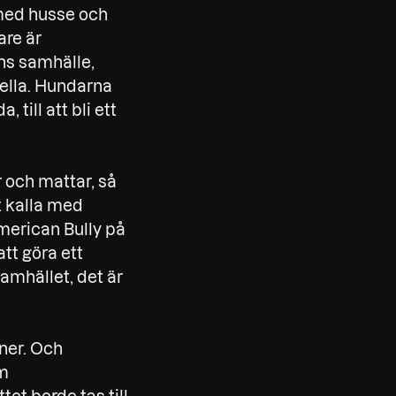
 med husse och
are är
ens samhälle,
ella. Hundarna
till att bli ett
och mattar, så
tt kalla med
American Bully på
att göra ett
samhället, det är
ner. Och
om