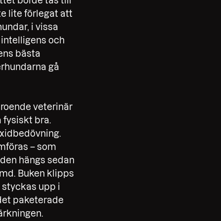
tet borde tas till
e lite förlegat att
undar, i vissa
 intelligens och
dens bästa
terhundarna gå
beroende veterinär
fysiskt bra.
oxidbedövning.
omföras – som
unden hängs sedan
tömd. Buken klipps
 styckas upp i
 det paketerade
märkningen.