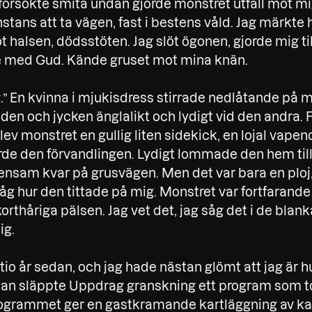
försökte smita undan gjorde monstret utfall mot mig
nstans att ta vägen, fast i bestens våld. Jag märkte 
mot halsen, dödsstöten. Jag slöt ögonen, gjorde mig t
med Gud. Kände gruset mot mina knän.
ig.” En kvinna i mjukisdress stirrade nedlåtande på 
nden och jycken änglalikt och lydigt vid den andra. 
ev monstret en gullig liten sidekick, en lojal vapen
orde den förvandlingen. Lydigt lommade den hem 
ensam kvar på grusvägen. Men det var bara en ploj, 
g såg hur den tittade på mig. Monstret var fortfarand
orthåriga pälsen. Jag vet det, jag såg det i de bla
ig.
 tio år sedan, och jag hade nästan glömt att jag är 
an släppte Uppdrag granskning ett program som to
 Programmet ger en gastkramande kartläggning av 