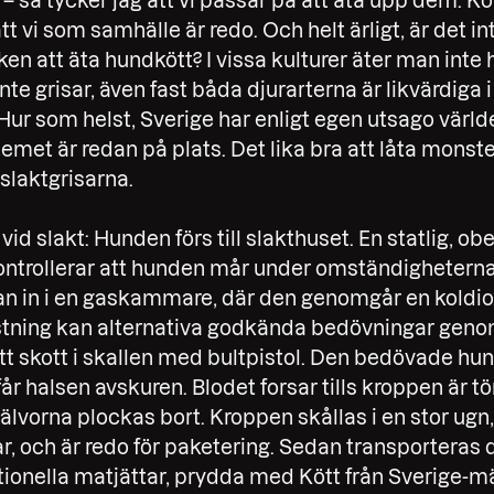
– så tycker jag att vi passar på att äta upp dem. Köt
att vi som samhälle är redo. Och helt ärligt, är det int
ken att äta hundkött? I vissa kulturer äter man inte h
nte grisar, även fast båda djurarterna är likvärdiga i
ur som helst, Sverige har enligt egen utsago värl
temet är redan på plats. Det lika bra att låta mons
laktgrisarna.
l vid slakt: Hunden förs till slakthuset. En statlig, o
kontrollerar att hunden mår under omständigheterna 
n in i en gaskammare, där den genomgår en koldi
ustning kan alternativa godkända bedövningar gen
tt skott i skallen med bultpistol. Den bedövade h
får halsen avskuren. Blodet forsar tills kroppen är 
lvorna plockas bort. Kroppen skållas i en stor ugn,
r, och är redo för paketering. Sedan transporteras
nationella matjättar, prydda med Kött från Sverige-