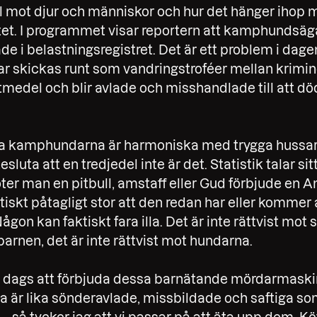
 mot djur och människor och hur det hänger ihop
tet. I programmet visar reportern att kamphundsäg
e i belastningsregistret. Det är ett problem i dag
 skickas runt som vandringstroféer mellan krimin
edel och blir avlade och misshandlade till att döda, 
ta kamphundarna är harmoniska med trygga hussar 
tesluta att en tredjedel inte är det. Statistik talar si
ter man en pitbull, amstaff eller Gud förbjude en 
ktiskt påtagligt stor att den redan har eller kommer 
ågon kan faktiskt fara illa. Det är inte rättvist mot 
 barnen, det är inte rättvist mot hundarna.
lt dags att förbjuda dessa barnätande mördarmaski
a är lika sönderavlade, missbildade och saftiga s