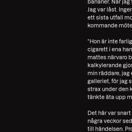
bananer. När jag 
Jag var låst. Inge
ett sista utfall 
kommande möte 
“Hon är inte farl
cigarett i ena ha
mattes närvaro bl
kalkylerande gj
min räddare, jag 
galleriet, för ja
strax under den k
tänkte äta upp m
Det här var snart
några veckor sed
till händelsen.