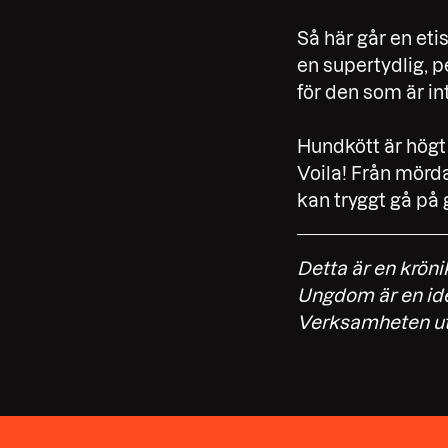
Så här går en eti
en supertydlig, p
för den som är in
Hundkött är högt 
Voila! Från mörd
kan tryggt gå på
Detta är en krön
Ungdom är en idee
Verksamheten utg