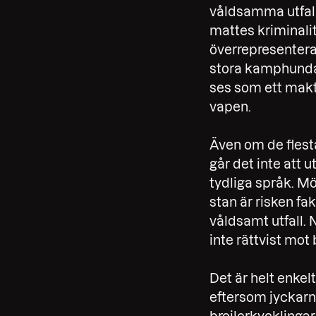
våldsamma utfall
mattes kriminali
överrepresenterad
stora kamphundar
ses som ett maktm
vapen.
Även om de fles
går det inte att u
tydliga språk. Mö
stan är risken fa
våldsamt utfall. N
inte rättvist mot
Det är helt enke
eftersom jyckarn