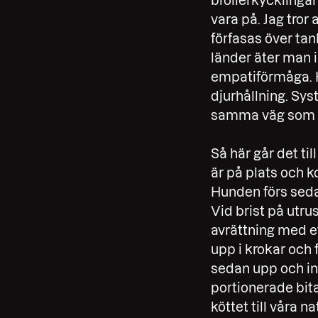
broilerkycklingar 
vara på. Jag tror 
förfasas över tan
länder äter man i
empatiförmåga. H
djurhållning. Sys
samma väg som s
Så här går det til
är på plats och 
Hunden förs seda
Vid brist på utr
avrättning med e
upp i krokar och 
sedan upp och inä
portionerade bita
köttet till våra 