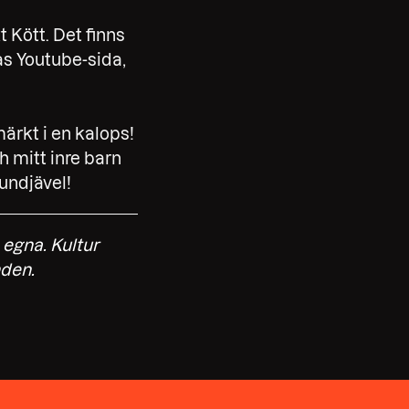
t Kött. Det finns
as Youtube-sida,
märkt i en kalops!
 mitt inre barn
undjävel!
s egna.
Kultur
nden.