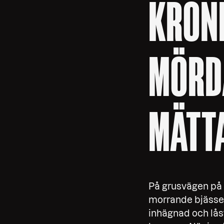
KRÖNI
MÖRD
MÄTT
På grusvägen på v
morrande bjässe 
inhägnad och låst