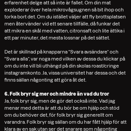
erfarenhet delge att så inte är fallet. Om din mat
exploderar över hela mikrovågsugnen så bit ihop och
torka bort det. Om du istället väljer att fly brottsplatsen
men återvänder vid ett senare tillfälle, då funkar det
att mikra en skål med vatten, citronsaft och lite ättika i
ett par minuter, det mesta lossnar på det sättet.
Det är skillnad på knapparna “Svara avsändare” och
“Svara alla”, var noga med vilken av dessa du klickar på
om du inte vill bli uthängd på din skolas roast/cringe
instagramkonto. Ja, vissa universitet har dessa och det
finns sällan någonting att göra åt det.
6. Folk bryr sig mer och mindre än vad du tror
Ja, folk bryr sig, men de gör det också inte. Vad jag
menar med detta är att du bör be om hjälp och stöd
om du behöver det, för folk bryr sig generellt om
varandra. Folk bryr sig sällan om du har fått hjälp för att
klara av en sak utan ser det snarare som någonting