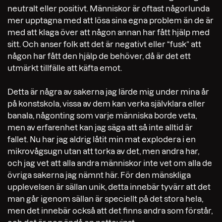
neutralt eller positivt. Människor är oftast någorlunda
mer upptagna med att lösa sina egna problem än de är
med att klaga över att någon annan har fått hjälp med
sitt. Och anser folk att det är negativt eller “fusk” att
någon har fått den hjälp de behöver, då är det ett
utmärkt tillfälle att käfta emot.
Detta är några av sakerna jag lärde mig under mina år
på konstskola, vissa av dem kan verka självklara eller
banala, någonting som varje människa borde veta,
men av erfarenhet kan jag säga att så inte alltid är
fallet. Nu har jag aldrig låtit min mat explodera i en
mikrovågsugn utan att torka av det, men andra har,
och jag vet att alla andra människor inte vet om alla de
övriga sakerna jag nämnt här. För den mänskliga
upplevelsen är sällan unik, detta innebär tyvärr att det
man går igenom sällan är speciellt på det stora hela,
men det innebär också att det finns andra som förstår,