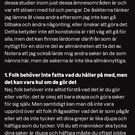
dessa studier inom just dessa ämnesområden är och
var ett slöseri med tid och pengar. De åsikterna tänker
jag lämna åt vissa andra eftersom jag inte kan gå
tillbaka och ändra någonting, eller önskar att göra det.
Detta betyder inte att konstskola är rätt väg att gå för
alla, men det kan finnas lärdomar därifrån som är
nyttigt för en större del av allmänheten att ta del av.
Notera att jag också lärde mig andra saker än de som
nämns här, men de sakerna är inte lika allmännyttiga.
1. Folk behöver inte fatta vad du håller på med, men
det kan vara kul om de gör det
Nej, folk behöver inte alltid förstå vad det är du gör
eller varför, det är okej att bara skapa och göra saker
för sig själv. Men samtidigt kan man då inte vara
upprörd över att folk ifrågasätter vad det är som pågår
eller att de inte tycker att dina grejer är lika djupa och
häftiga som du tycker. Vill du att människor ska tycka
dina saker är djupa och häftiga måste du oftast jobba