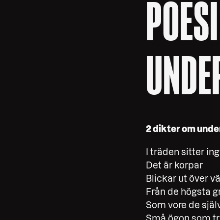
POESI
UNDE
2 dikter om und
I träden sitter in
Det är korpar
Blickar ut över v
Från de högsta g
Som vore de sjä
Små ögon som tr