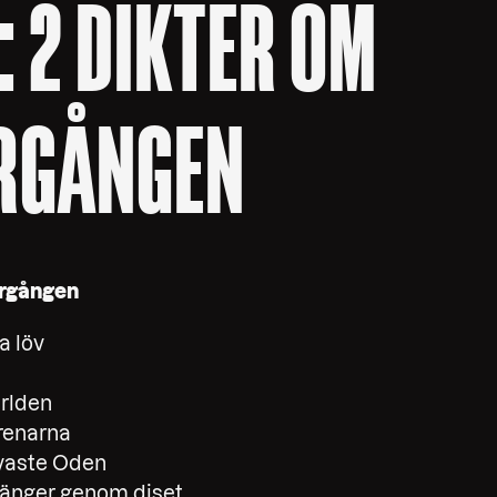
: 2 DIKTER OM
RGÅNGEN
ergången
ga löv
ärlden
renarna
lvaste Oden
änger genom diset