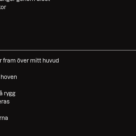
or
 fram över mitt huvud
 hoven
å rygg
eras
rna