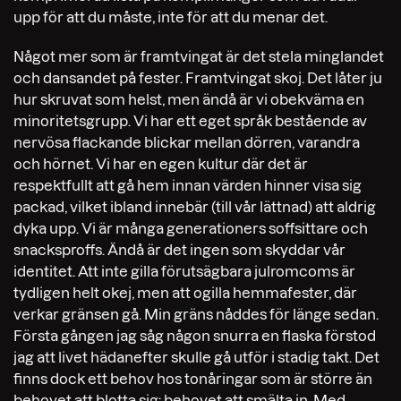
upp för att du måste, inte för att du menar det.
Något mer som är framtvingat är det stela minglandet
och dansandet på fester. Framtvingat skoj. Det låter ju
hur skruvat som helst, men ändå är vi obekväma en
minoritetsgrupp. Vi har ett eget språk bestående av
nervösa flackande blickar mellan dörren, varandra
och hörnet. Vi har en egen kultur där det är
respektfullt att gå hem innan värden hinner visa sig
packad, vilket ibland innebär (till vår lättnad) att aldrig
dyka upp. Vi är många generationers soffsittare och
snacksproffs. Ändå är det ingen som skyddar vår
identitet. Att inte gilla förutsägbara julromcoms är
tydligen helt okej, men att ogilla hemmafester, där
verkar gränsen gå. Min gräns nåddes för länge sedan.
Första gången jag såg någon snurra en flaska förstod
jag att livet hädanefter skulle gå utför i stadig takt. Det
finns dock ett behov hos tonåringar som är större än
behovet att blotta sig: behovet att smälta in. Med