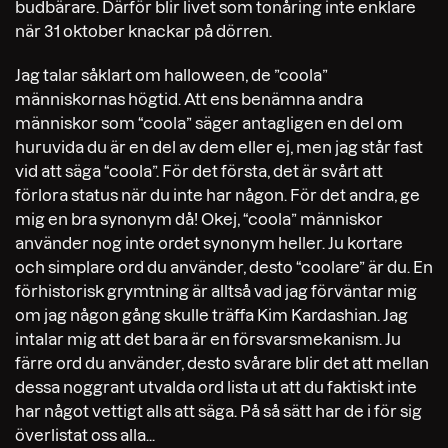
budbärare. Därför blir livet som tonåring inte enklare
när 31 oktober knackar på dörren.
Jag talar såklart om halloween, de ”coola”
människornas högtid. Att ens benämna andra
människor som “coola” säger antagligen en del om
huruvida du är en del av dem eller ej, men jag står fast
vid att säga “coola”. För det första, det är svårt att
förlora status när du inte har någon. För det andra, ge
mig en bra synonym då! Okej, “coola” människor
använder nog inte ordet synonym heller. Ju kortare
och simplare ord du använder, desto “coolare” är du. En
förhistorisk grymtning är alltså vad jag förväntar mig
om jag någon gång skulle träffa Kim Kardashian. Jag
intalar mig att det bara är en försvarsmekanism. Ju
färre ord du använder, desto svårare blir det att mellan
dessa noggrant utvalda ord lista ut att du faktiskt inte
har något vettigt alls att säga. På så sätt har de i för sig
överlistat oss alla...