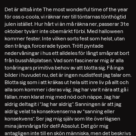
Det är alltså inte The most wonderful time of the year
för oss o-coola, vi räknar ner till töntarnas tönthögtid
julen istället. Hur hårt vi än må räkna ner, passerar 31:e
oktober tyvärr inte obemärkt förbi. Med halloween
kommer fester. Inte vilken sorts fest som helst, utan
den trånga, forcerade typen. Trött pyntade
nedervåningar i hus ett alldeles för långt småprat bort
från busshållplatsen. Vad som fascinerar mig är alla
tonåringars primitiva behov av att blotta sig. Få inga
bilder i huvudet nu, det är ingen nudistfest jag talar om.
Blotta sig som i att kräkas ut hela sitt inre liv på allt och
alla som kommer i deras väg. Jag har varit nära att gå i
fällan, men klarat mig med nöd och näppe. Jag har
aldrig deltagit i “Jag har aldrig”. Sanningen är att jag
aldrig velat ta konsekvenserna av “sanning eller
konsekvens”. Ser jag mig själv som lite överlägsen
mina jämnåriga för det? Absolut. Det gör mig
antagligen inte till en skön människa, men det beskrivs