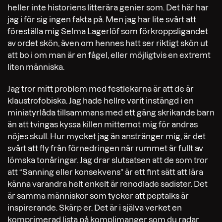
heller inte historiens litterära genier som. Det här har
jag i för sig ingen fakta på. Men jag har lite svårt att
föreställa mig Selma Lagerlöf som förkroppsligandet
av ordet skön, även om hennes hatt ser riktigt skön ut
att bo i om man är en fågel, eller möjligtvis en extremt
liten människa.
Jag tror mitt problem med festlekarna är att de är
klaustrofobiska. Jag hade hellre varit instängd i en
miniatyrlåda tillsammans med ett gäng skrikande barn
än att tvingas kyssa killen mittemot mig för andras
nöjes skull. Hur mycket jag än anstränger mig, är det
svårt att fly från förnedringen när rummet är fullt av
lömska tonåringar. Jag drar slutsatsen att de som tror
att “Sanning eller konsekvens” är ett fint sätt att lära
känna varandra helt enkelt är renodlade sadister. Det
är samma människor som tycker att peptalks är
inspirerande. Skärp er. Det är i själva verket en
komprimerad lista på komplimanger som du radar