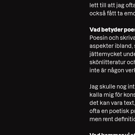
lett till att jag 
också fått ta emo
Vad betyder poes
Poesin och skrivan
aspekter ibland, 
jättemycket under 
skönlitteratur o
inte är någon ver
Jag skulle nog int
kalla mig för kon
det kan vara text
ofta en poetisk pr
men rent definiti