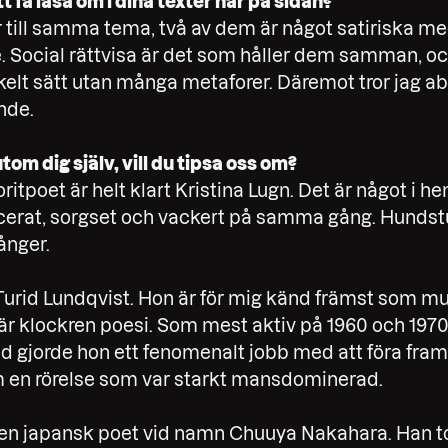
 få läsa om i dina texter här på sidan?
ör till samma tema, två av dem är något satiriska m
e. Social rättvisa är det som håller dem samman, oc
kelt sätt utan många metaforer. Däremot tror jag ab
nde.
tom dig själv, vill du tipsa oss om?
ritpoet är helt klart Kristina Lugn. Det är något i h
icerat, sorgset och vackert på samma gång. Hundst
ånger.
 Turid Lundqvist. Hon är för mig känd främst som m
 är klockren poesi. Som mest aktiv på 1960 och 197
id gjorde hon ett fenomenalt jobb med att föra fra
om en rörelse som var starkt mansdominerad.
är en japansk poet vid namn Chuuya Nakahara. Han to