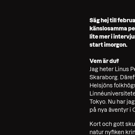
Säg hej till febr
känslosamma peri
lite mer i interv
start imorgon.
Vem är du?
Jag heter Linus P
Skaraborg. Därefte
Helsjöns folkhögs
Linnéuniversitete
Tokyo. Nu har jag
på nya äventyr i G
Kort och gott sku
natur nyfiken kri