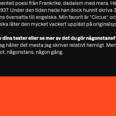
imentell poesi från Frankrike, dadaism med mera. H
 1937. Under den tiden hade han dock hunnit skriva
nns översatta till engelska. Min favorit är “Circus”,
nska låter den mycket vackert uppläst på originalsp
v dina texter eller se mer av det du gör någonstans?
t. Jag håller det mesta jag skriver relativt hemligt. M
t, någonstans, någon gång.