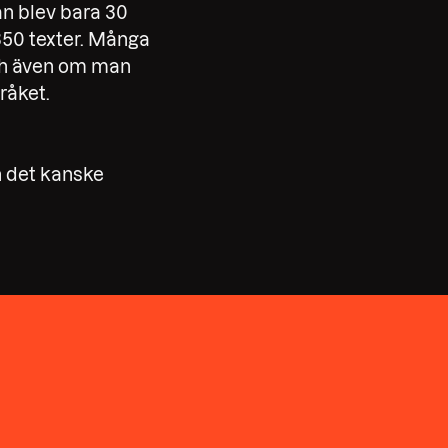
an blev bara 30
 350 texter. Många
 och även om man
råket.
en det kanske