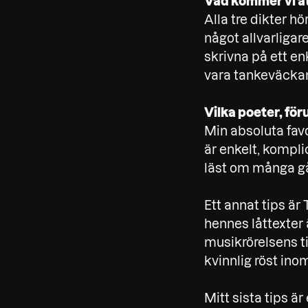
Vad kommer vi att
Alla tre dikter h
något allvarligar
skrivna på ett en
vara tankeväcka
Vilka poeter, föru
Min absoluta favo
är enkelt, kompl
läst om många g
Ett annat tips är
hennes låttexter
musikrörelsens t
kvinnlig röst in
Mitt sista tips 