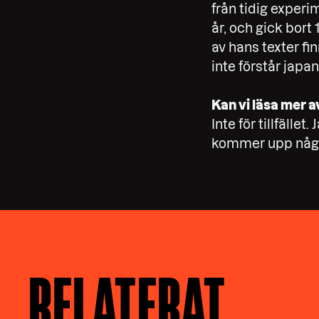
från tidig exper
år, och gick bort
av hans texter fi
inte förstår japa
Kan vi läsa mer a
Inte för tillfälle
kommer upp någo
RELATERAT