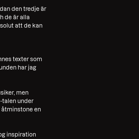
edan den tredje är
h de är alla
solut att de kan
ennes texter som
unden har jag
usiker, men
0-talen under
m åtminstone en
g inspiration