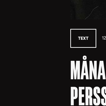
1
TEXT
MÅNAD
PERS