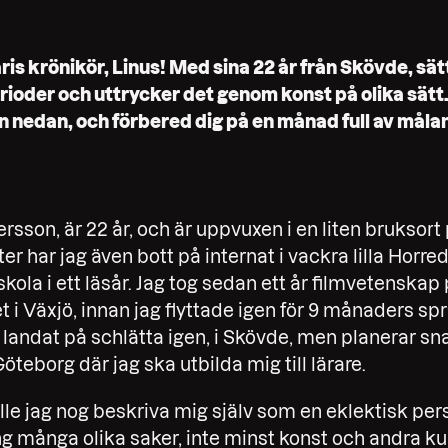
uaris krönikör, Linus! Med sina 22 år från Skövde, sä
oder och uttrycker det genom konst på olika sätt.
jun nedan, och förbered dig på en månad full av mål
ersson, är 22 år, och är uppvuxen i en liten bruksort 
r har jag även bott på internat i vackra lilla Horred
kola i ett läsår. Jag tog sedan ett år filmvetenskap
t i Växjö, innan jag flyttade igen för 9 månaders spr
 landat på schlätta igen, i Skövde, men planerar sna
öteborg där jag ska utbilda mig till lärare.
lle jag nog beskriva mig själv som en eklektisk pers
ng många olika saker, inte minst konst och andra kul