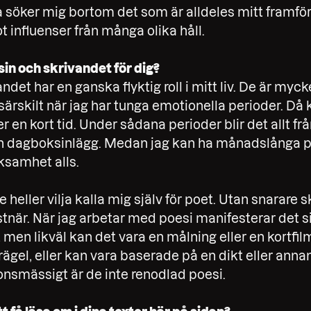
ofta söker mig bortom det som är alldeles mitt framfö
t influenser från många olika håll.
in och skrivandet för dig?
det har en ganska flyktig roll i mitt liv. De är myck
särskilt när jag har tunga emotionella perioder. Då 
en kort tid. Under sådana perioder blir det allt från
ch dagboksinlägg. Medan jag kan ha månadslånga p
ksamhet alls.
e heller vilja kalla mig själv för poet. Utan snarare s
stnär. När jag arbetar med poesi manifesterar det sig
, men likväl kan det vara en målning eller en kortfi
ägel, eller kan vara baserade på en dikt eller annan 
onsmässigt är de inte renodlad poesi.