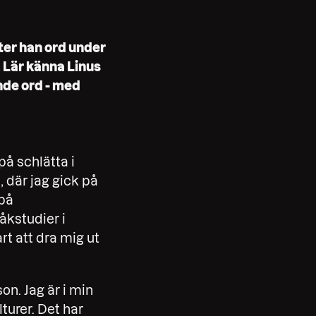
tter han ord under
 Lär känna Linus
ande ord - med
på schlätta i
, där jag gick på
 på
åkstudier i
rt att dra mig ut
on. Jag är i min
turer. Det har