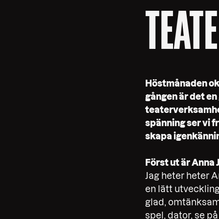
TEATE
Höstmånaden okto
gången är det en 
teaterverksamhet
spänning ser vi 
skapa igenkännin
Först ut är Anna
Jag heter heter A
en lätt utvecklin
glad, omtänksam p
spel, dator, se 