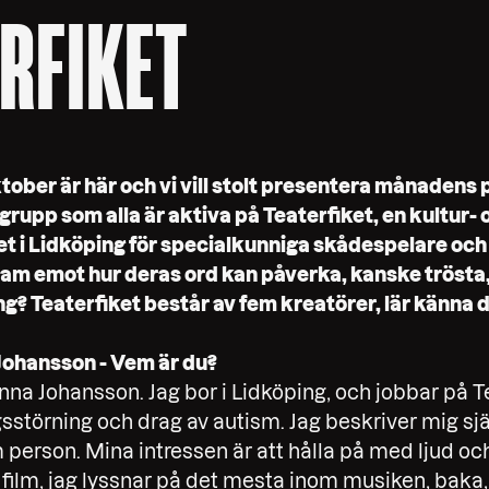
RFIKET
ber är här och vi vill stolt presentera månadens
grupp som alla är aktiva på Teaterfiket, en kultur- 
 i Lidköping för specialkunniga skådespelare och
fram emot hur deras ord kan påverka, kanske trösta,
g? Teaterfiket består av fem kreatörer, lär känna 
 Johansson - Vem är du?
nna Johansson. Jag bor i Lidköping, och jobbar på Te
gsstörning och drag av autism. Jag beskriver mig sj
erson. Mina intressen är att hålla på med ljud och 
på film, jag lyssnar på det mesta inom musiken, bak