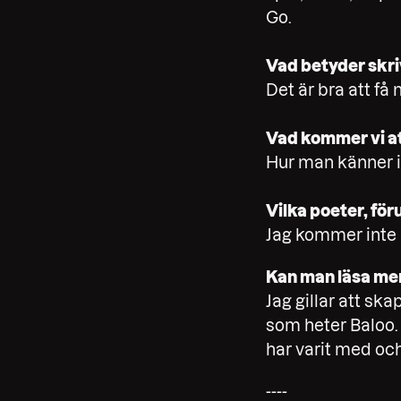
Go.
Vad betyder skri
Det är bra att få
Vad kommer vi att
Hur man känner 
Vilka poeter, föru
Jag kommer inte 
Kan man läsa mer 
Jag gillar att ska
som heter Baloo. 
har varit med och
----