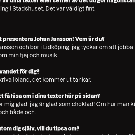
av dina texter eller se mer av det du gör någonsta
ning i Stadshuset. Det var väldigt fint.
tt presentera Johan Jansson! Vem är du?
ansson och bor i Lidköping, jag tycker om att jobba
om min tjej och musik.
vandet för dig?
 skriva ibland, det kommer ut tankar.
 få läsa om i dina texter här på sidan?
 mig glad, jag är glad som choklad! Om hur man känn
 och både och.
tom dig själv, vill du tipsa om?