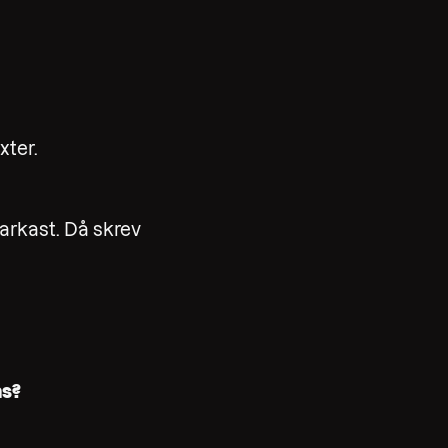
xter.
tarkast. Då skrev
ns?