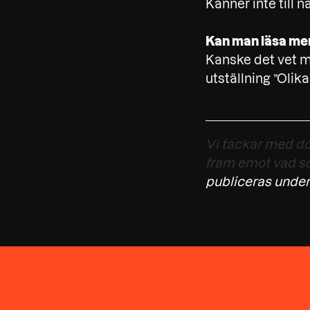
Känner inte till 
Kan man läsa mer 
Kanske det vet ma
utställning ”Olik
Vi tackar med do
fram emot vad s
publiceras under