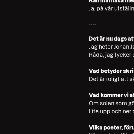
Kan man läsa mer 
Ja, på vår utställ
----
Det är nu dags a
Jag heter Johan J
Råda, jag tycker 
Vad betyder skri
Det är roligt att
Vad kommer vi att
Om solen som gör
Lite upp och ner
Vilka poeter, föru