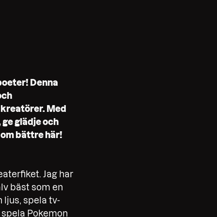
 poeter! Denna
och
 kreatörer. Med
 ge glädje och
dom bättre här!
aterfiket. Jag har
älv bäst som en
ljus, spela tv-
a, spela Pokemon