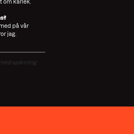
t om kärlek.
ns?
t med på vår
or jag.
r med spänning