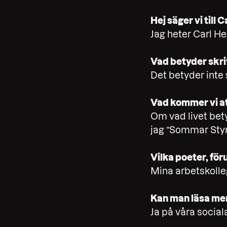
Hej säger vi till 
Jag heter Carl He
Vad betyder skri
Det betyder inte 
Vad kommer vi att
Om vad livet bety
jag ”Sommar Styr
Vilka poeter, föru
Mina arbetskolle
Kan man läsa mer 
Ja på våra sociala