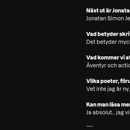
Näst ut är Jonat
Jonatan Simon J
Vad betyder skri
Det betyder myck
Vad kommer vi att
Äventyr och acti
Vilka poeter, föru
Vet inte jag är n
Kan man läsa mer 
Ja absolut… jag vi
----