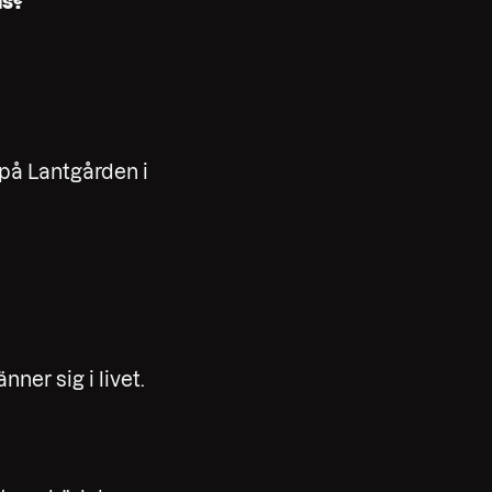
ns?
 på Lantgården i
er sig i livet.