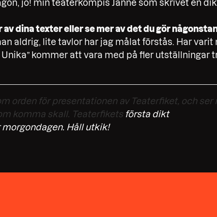
någon, jo! min teaterkompis Janne som skrivet en dik
av dina texter eller se mer av det du gör någonsta
n aldrig, lite tavlor har jag målat förstås. Har vari
a Unika” kommer att vara med på fler utställningar tr
m orden för presentationen av Teaterfiket, och se
om komma skall. Teaterfikets
första dikt
 morgondagen. Håll utkik!