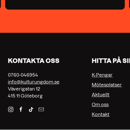
KONTAKTA OSS
HITTA PÅ S
0760-046954
K-Pengar
info@kulturungdom.se
Mötesplatser
Väverigatan 12
Aktuellt
415 11 Göteborg
Om oss
Kontakt