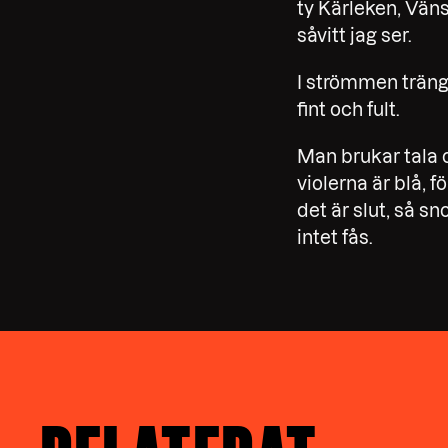
ty Kärleken, Vän
såvitt jag ser.
I strömmen trän
fint och fult.
Man brukar tala 
violerna är blå, f
det är slut, så sn
intet fås.