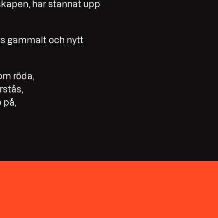
skapen, har stannat upp
gs gammalt och nytt
om röda,
örstås,
o på,