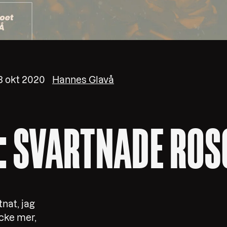
8 okt 2020
Hannes Glavå
: SVARTNADE ROS
nat, jag
cke mer,