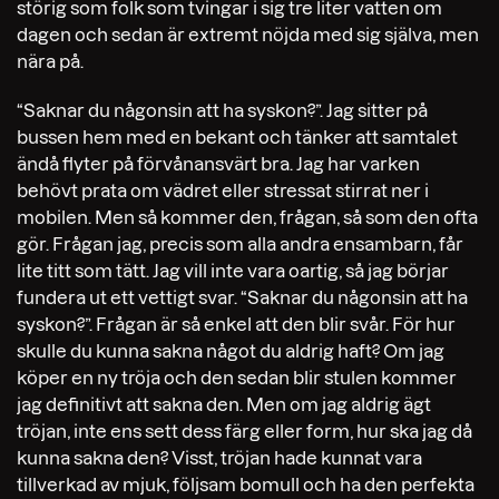
störig som folk som tvingar i sig tre liter vatten om
dagen och sedan är extremt nöjda med sig själva, men
nära på.
“Saknar du någonsin att ha syskon?”. Jag sitter på
bussen hem med en bekant och tänker att samtalet
ändå flyter på förvånansvärt bra. Jag har varken
behövt prata om vädret eller stressat stirrat ner i
mobilen. Men så kommer den, frågan, så som den ofta
gör. Frågan jag, precis som alla andra ensambarn, får
lite titt som tätt. Jag vill inte vara oartig, så jag börjar
fundera ut ett vettigt svar. “Saknar du någonsin att ha
syskon?”. Frågan är så enkel att den blir svår. För hur
skulle du kunna sakna något du aldrig haft? Om jag
köper en ny tröja och den sedan blir stulen kommer
jag definitivt att sakna den. Men om jag aldrig ägt
tröjan, inte ens sett dess färg eller form, hur ska jag då
kunna sakna den? Visst, tröjan hade kunnat vara
tillverkad av mjuk, följsam bomull och ha den perfekta