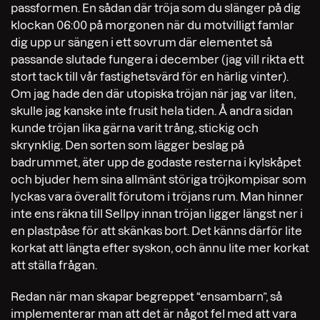
passformen. En sådan där tröja som du slänger på dig
klockan 06:00 på morgonen när du motvilligt famlar
dig upp ur sängen i ett sovrum där elementet så
passande slutade fungera i december (jag vill rikta ett
stort tack till vår fastighetsvärd för en härlig vinter).
Om jag hade den där utopiska tröjan när jag var liten,
skulle jag kanske inte frusit hela tiden. Å andra sidan
kunde tröjan lika gärna varit trång, stickig och
skrynklig. Den sorten som lägger beslag på
badrummet, äter upp de godaste resterna i kylskåpet
och bjuder hem sina allmänt störiga tröjkompisar som
lyckas vara överallt förutom i tröjans rum. Man hinner
inte ens räkna till Sellpy innan tröjan ligger längst ner i
en plastpåse för att skänkas bort. Det känns därför lite
korkat att längta efter syskon, och ännu lite mer korkat
att ställa frågan.
Redan när man skapar begreppet “ensambarn”, så
implementerar man att det är något fel med att vara