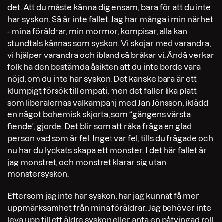
det. Att du måste känna dig ensam, bara för att du inte
har syskon. Så är inte fallet. Jag har många i min närhet
- mina föräldrar, min mormor, kompisar, alla kan
stundtals kännas som syskon. Vi skojar med varandra,
vi hjälper varandra och ibland så bråkar vi. Ändå verkar
folk ha den bestämda åsikten att du inte borde vara
nöjd, om du inte har syskon. Det kanske bara är ett
klumpigt försök till empati, men det faller lika platt
som liberalernas valkampanj med Jan Jönsson, iklädd
en något bohemisk skjorta, som “gängens värsta
fiende”, gjorde. Det blir som att råka fråga en glad
person vad som är fel. Inget var fel, tills du frågade och
nu har du lyckats skapa ett monster. I det här fallet är
jag monstret, och monstret klarar sig utan
monstersyskon.
Eftersom jag inte har syskon, har jag kunnat få mer
uppmärksamhet från mina föräldrar. Jag behöver inte
leva upp till ett äldre syskon eller anta en påtvingad roll