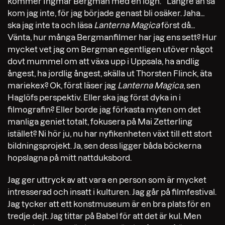
kommer Ingmar Bergman med en lögn.” Längre än så
kom jag inte, för jag började genast bli osäker. Jaha…
ska jag inte ta och läsa
Lanterna Magica
först då…
Vänta, hur många Bergmanfilmer har jag ens sett? Hur
mycket vet jag om Bergman egentligen utöver något
dovt mummel om att växa upp i Uppsala, ha andlig
ångest, ha jordlig ångest, skälla ut Thorsten Flinck, äta
mariekex? Ok, först läser jag
Lanterna Magica
, sen
Haglöfs perspektiv. Eller ska jag först dyka in i
filmografin? Eller borde jag förkasta myten om det
manliga geniet totalt, fokusera på Mai Zetterling
istället? Ni hör ju, nu har nyfikenheten växt till ett stort
bildningsprojekt. Ja, sen dess ligger båda böckerna
hopslagna på mitt nattduksbord.
Jag ger uttryck av att vara en person som är mycket
intresserad och insatt i kulturen. Jag går på filmfestival.
Jag tycker att ett konstmuseum är en bra plats för en
tredje dejt. Jag tittar på Babel för att det är kul. Men