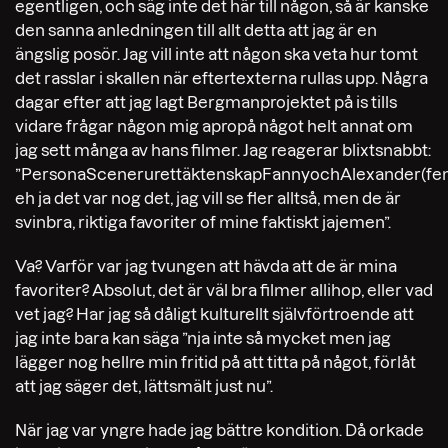
egentligen, och säg inte det här till någon, så är kanske
den sanna anledningen till allt detta att jag är en
ängslig posör. Jag vill inte att någon ska veta hur tomt
det rasslar i skallen när eftertexterna rullas upp. Några
dagar efter att jag lagt Bergmanprojektet på is tills
vidare frågar någon mig apropå något helt annat om
jag sett många av hans filmer. Jag reagerar blixtsnabbt:
”PersonaScenerurettäktenskapFannyochAlexander(fem
eh ja det var nog det, jag vill se fler alltså, men de är
svinbra, riktiga favoriter of mine faktiskt jajemen”.
Va? Varför var jag tvungen att hävda att de är mina
favoriter? Absolut, det är väl bra filmer allihop, eller vad
vet jag? Har jag så dåligt kulturellt självförtroende att
jag inte bara kan säga ”nja inte så mycket men jag
lägger nog hellre min fritid på att titta på något, förlåt
att jag säger det, lättsmält just nu”.
När jag var yngre hade jag bättre kondition. Då orkade