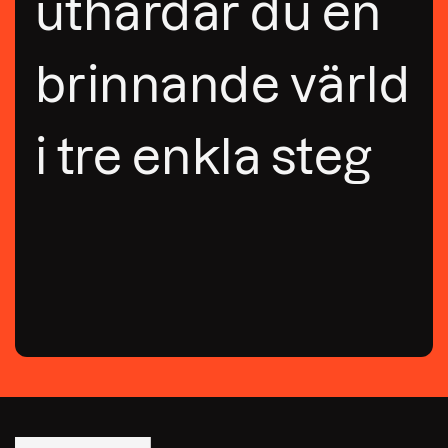
uthärdar du en
brinnande värld
i tre enkla steg