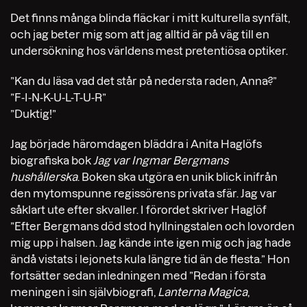
Det finns många blinda fläckar i mitt kulturella synfält,
och jag beter mig som att jag alltid är på väg till en
undersökning hos världens mest pretentiösa optiker.
”Kan du läsa vad det står på nedersta raden, Anna?”
”F-I-N-K-U-L-T-U-R”
”Duktig!”
Jag började häromdagen bläddra i Anita Haglöfs
biografiska bok
Jag var Ingmar Bergmans
hushållerska
. Boken ska utgöra en unik blick inifrån
den mytomspunne regissörens privata sfär. Jag var
såklart ute efter skvaller. I förordet skriver Haglöf
”Efter Bergmans död stod hyllningstalen och lovorden
mig upp i halsen. Jag kände inte igen mig och jag hade
ändå vistats i lejonets kula längre tid än de flesta.” Hon
fortsätter sedan inledningen med ”Redan i första
meningen i sin självbiografi,
Lanterna Magica
,