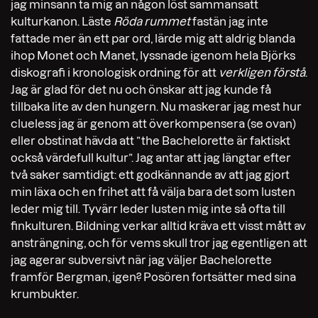
jag minsann ta mig an någon löst sammansatt
kulturkanon. Läste
Röda rummet
fastän jag inte
fattade mer än ett par ord, lärde mig att aldrig blanda
ihop Monet och Manet, lyssnade igenom hela Björks
diskografi i kronologisk ordning för att
verkligen förstå
.
Jag är glad för det nu och önskar att jag kunde få
tillbaka lite av den hungern. Nu maskerar jag mest hur
clueless jag är genom att överkompensera (se ovan)
eller obstinat hävda att ”the Bachelorette är faktiskt
också värdefull kultur”. Jag antar att jag längtar efter
två saker samtidigt: ett godkännande av att jag gjort
min läxa och en frihet att få välja bara det som lusten
leder mig till. Tyvärr leder lusten mig inte så ofta till
finkulturen. Bildning verkar alltid kräva ett visst mått av
ansträngning, och för vems skull tror jag egentligen att
jag agerar subversivt när jag väljer Bachelorette
framför Bergman, igen? Posören fortsätter med sina
krumbukter.