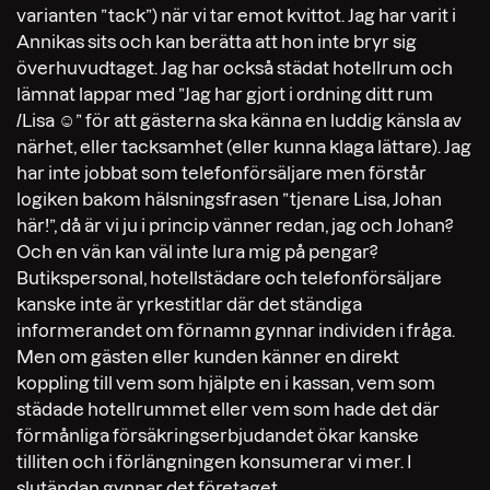
varianten ”tack”) när vi tar emot kvittot. Jag har varit i
Annikas sits och kan berätta att hon inte bryr sig
överhuvudtaget. Jag har också städat hotellrum och
lämnat lappar med ”Jag har gjort i ordning ditt rum
/Lisa ☺” för att gästerna ska känna en luddig känsla av
närhet, eller tacksamhet (eller kunna klaga lättare). Jag
har inte jobbat som telefonförsäljare men förstår
logiken bakom hälsningsfrasen ”tjenare Lisa, Johan
här!”, då är vi ju i princip vänner redan, jag och Johan?
Och en vän kan väl inte lura mig på pengar?
Butikspersonal, hotellstädare och telefonförsäljare
kanske inte är yrkestitlar där det ständiga
informerandet om förnamn gynnar individen i fråga.
Men om gästen eller kunden känner en direkt
koppling till vem som hjälpte en i kassan, vem som
städade hotellrummet eller vem som hade det där
förmånliga försäkringserbjudandet ökar kanske
tilliten och i förlängningen konsumerar vi mer. I
slutändan gynnar det företaget.