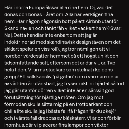
Här i norra Europa älskar alla sina hem. Oj, vad det
donas och bonas – året om. Alla har verkligen fina
hem. Har någon någonsin bott på ett Airbnb utanför
Skandinavien och tänkt ”åh vilket vackert hem”? Svar:
Nej. Detta handlar inte enbart om att jag är
indoktrinerad med skandinavisk design (även om det
såklart spelar en viss roll), jag tror nämligen att vi
nordbor värdesätter hemmet på ett högst unikt och
tidsomfattande sätt, eftersom det är där vi… är. Typ
hela tiden. Vi arma stackare som stelnat i köldens
grepp! Ett sällskapsliv ”på gatan” som i varmare delar
av världen är otänkbart, jag fryser rakt in i hjärtat så fort
jag går utanför dörren vilket inte är en särskilt god
förutsättning för hjärtliga möten. Om jag mot
förmodan skulle sätta mig på en trottoarkant och
chilla lite skulle jag i bästa fall få frågan ”är du okej?”
och i värsta fall drabbas av blåskatarr. Vi är och förblir
inomhus, där vi placerar fina lampor och växter i