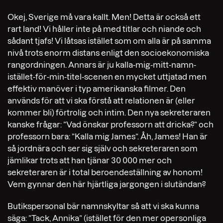
Okej, Sverige må vara kallt. Men! Detta är också ett
rart land! Vi håller inte på med titlar och niande och
sådant tjafs! Vi låtsas istället som om alla är på samma
nivå trots enorm distans enligt den socioekonomiska
rangordningen. Annars är ju kalla-mig-mitt-namn-
istället-för-min-titel-scenen en mycket uttjatad men
effektiv manöver i typ amerikanska filmer. Den
används för att vi ska förstå att relationen är (eller
kommer bli) förtrolig och intim. Den nya sekreteraren
kanske frågar: ”Vad önskar professorn att dricka?” och
professorn bara: ”Kalla mig James”. Åh, James! Han är
så jordnära och ser sig själv och sekreteraren som
jämlikar trots att han tjänar 30 000 mer och
sekreteraren är i total beroendeställning av honom!
Vem gynnar den här hjärtliga jargongen i slutändan?
Butikspersonal bär namnskyltar så att vi ska kunna
säga: ”Tack, Annika” (istället för den mer opersonliga