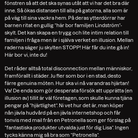
fönstren så att det ska synas utåt att vi har det bra där
inne. Så ökas distansen till alla på gatorna, alla som är
på väg till sina vackra hem. På deras ytterdörrar har
barnen ritat en gullig ”här bor familjen Lindström”-
skylt. Det kan skapa en trygg och lite intim relation till
familjen i fråga men är i själva verket en illusion. Mellan
raderna säger ju skylten STOPP! Här får du inte gå in!
Här bor vi, inte du!
Det råder alltså total disconnection mellan människor,
framförallt i städer. Ju fler som bor i en stad, desto
färre genuina möten. Hur ska vi nå varandras hjärtan!
Va! De enda som gör desperata försök att upprätta (en
illusion av) tillit är väl företagen, som skulle kunna tjäna
pengar på ”hjärtlighet”. Ni vet hur det är, man köper
nån jävla hudvård på en jävla internetshop och får
tonvis med mail från en Petronella som ger förslag på
”fantastiska produkter utvalda just för dig Lisa”. Ingen
tycks känna mig så bra som ”Petronella”.