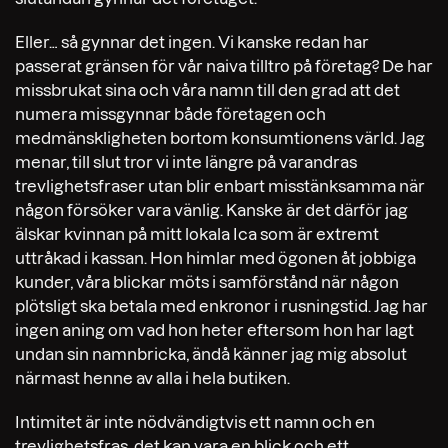
Eller… så gynnar det ingen. Vi kanske redan har
passerat gränsen för vår naiva tilltro på företag? De har
missbrukat sina och våra namn till den grad att det
numera missgynnar både företagen och
medmänskligheten bortom konsumtionens värld. Jag
menar, till slut tror vi inte längre på varandras
trevlighetsfraser utan blir enbart misstänksamma när
någon försöker vara vänlig. Kanske är det därför jag
älskar kvinnan på mitt lokala Ica som är extremt
uttråkad i kassan. Hon himlar med ögonen åt jobbiga
kunder, våra blickar möts i samförstånd när någon
plötsligt ska betala med enkronor i rusningstid. Jag har
ingen aning om vad hon heter eftersom hon har lagt
undan sin namnbricka, ändå känner jag mig absolut
närmast henne av alla i hela butiken.
Intimitet är inte nödvändigtvis ett namn och en
trevlighetsfras, det kan vara en blick och ett