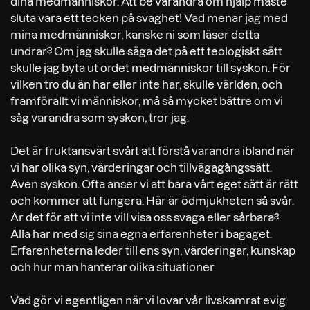
dina medmänniskor. Att be varandra om hjälp måste
sluta vara ett tecken på svaghet! Vad menar jag med
mina medmänniskor, kanske ni som läser detta
undrar? Om jag skulle säga det på ett teologiskt sätt
skulle jag byta ut ordet medmänniskor till syskon. För
vilken tro du än har eller inte har, skulle världen, och
framförallt vi människor, må så mycket bättre om vi
såg varandra som syskon, tror jag.
Det är fruktansvärt svårt att förstå varandra ibland när
vi har olika syn, värderingar och tillvägagångssätt.
Även syskon. Ofta anser vi att bara vårt eget sätt är rätt
och kommer att fungera. Här är ödmjukheten så svår.
Är det för att vi inte vill visa oss svaga eller sårbara?
Alla har med sig sina egna erfarenheter i bagaget.
Erfarenheterna leder till ens syn, värderingar, kunskap
och hur man hanterar olika situationer.
Vad gör vi egentligen när vi lovar vår livskamrat evig