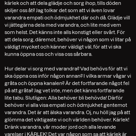
kärlek och att dela glädje och sorg ihop, tills döden
skiljer oss åt? Jag tolkar det som att vi även lovar
varandra empati och ödmjukhet där och då. Glädje vill
vi jättegärna dela med varandra, och lite med vem
som helst. Det känns inte alls konstigt eller svårt. För
att dela sorg, däremot, behöver vi någon som vi litar på
väldigt mycket och känner väldigt väl, för att vi ska
kunna öppna oss och visa oss sårbara.
Hur delar vi sorg med varandra? Vad behövs för att vi
ska öppna oss inför någon annan? I vilka armar vågar vi
gråta och öppna kanalen? Är det fortfarande något fel
på att gråta? Jag vet inte, men det känns fortfarande
lite tabu. Slutligen: Alla behöver bli behövda! Därför
behöver vi alla visa empati och ödmjukhet gentemot
varandra. Det är att älska varandra. Oj, nu höll jag på att
glömma det viktigaste vi och världen behöver. Kärlek!
Dränk varandra, vår moder jord och alla levande
varelser i KÄRLEK! Det var någon som sa att kärlek är